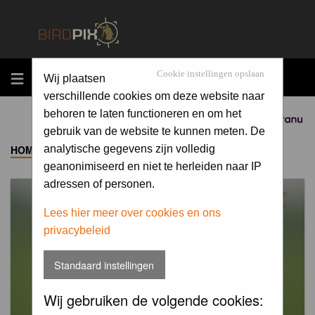
MENU
Cookie instellingen opslaan
Wij plaatsen
verschillende cookies om deze website naar
behoren te laten functioneren en om het
Sponsored by
gebruik van de website te kunnen meten. De
HOME
->
ALBUM
analytische gegevens zijn volledig
geanonimiseerd en niet te herleiden naar IP
adressen of personen.
Lees hier meer over cookies en ons
privacybeleid
Standaard instellingen
Wij gebruiken de volgende cookies: