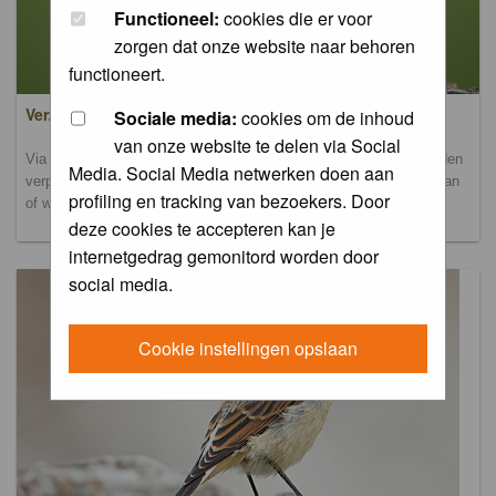
Functioneel:
cookies die er voor
zorgen dat onze website naar behoren
functioneert.
Verzamel- en uploadalbum
Sociale media:
cookies om de inhoud
van onze website te delen via Social
Via dit album kun je foto's uploaden. Onderscheidende foto's worden
Media. Social Media netwerken doen aan
verplaatst naar de database-albums. Andere foto's blijven hier staan
profiling en tracking van bezoekers. Door
of worden verplaatst naar het verbeteralbum.
deze cookies te accepteren kan je
internetgedrag gemonitord worden door
social media.
Cookie instellingen opslaan