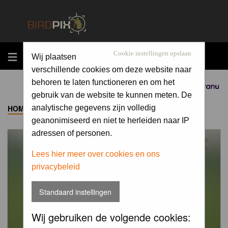
MENU
Cookie instellingen opslaan
Wij plaatsen
verschillende cookies om deze website naar
behoren te laten functioneren en om het
Sponsored by
gebruik van de website te kunnen meten. De
HOME
->
ALBUM
analytische gegevens zijn volledig
geanonimiseerd en niet te herleiden naar IP
adressen of personen.
Lees hier meer over cookies en ons
privacybeleid
Standaard instellingen
Wij gebruiken de volgende cookies: