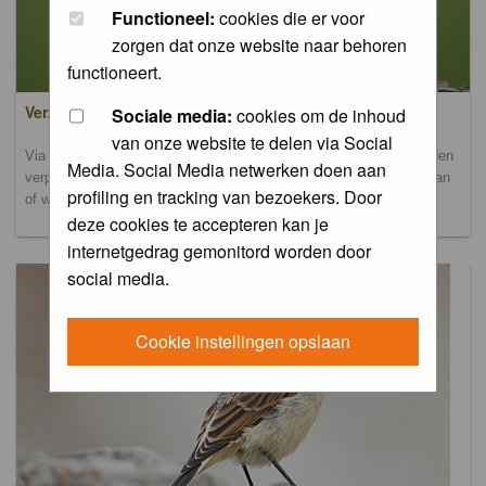
Functioneel:
cookies die er voor
zorgen dat onze website naar behoren
functioneert.
Verzamel- en uploadalbum
Sociale media:
cookies om de inhoud
van onze website te delen via Social
Via dit album kun je foto's uploaden. Onderscheidende foto's worden
Media. Social Media netwerken doen aan
verplaatst naar de database-albums. Andere foto's blijven hier staan
profiling en tracking van bezoekers. Door
of worden verplaatst naar het verbeteralbum.
deze cookies te accepteren kan je
internetgedrag gemonitord worden door
social media.
Cookie instellingen opslaan