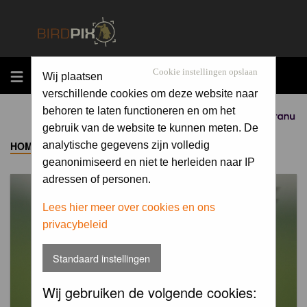
MENU
Cookie instellingen opslaan
Wij plaatsen
verschillende cookies om deze website naar
behoren te laten functioneren en om het
Sponsored by
gebruik van de website te kunnen meten. De
HOME
->
ALBUM
analytische gegevens zijn volledig
geanonimiseerd en niet te herleiden naar IP
adressen of personen.
Lees hier meer over cookies en ons
privacybeleid
Standaard instellingen
Wij gebruiken de volgende cookies: