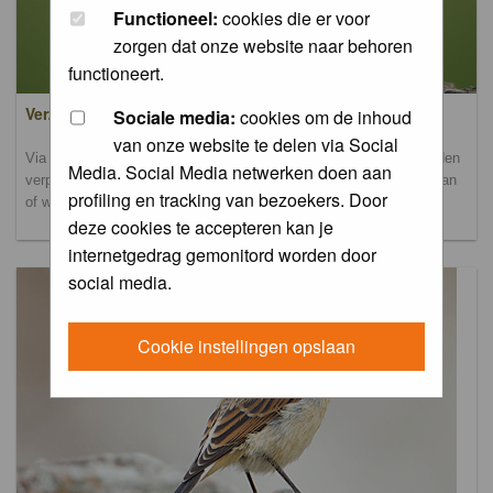
Functioneel:
cookies die er voor
zorgen dat onze website naar behoren
functioneert.
Verzamel- en uploadalbum
Sociale media:
cookies om de inhoud
van onze website te delen via Social
Via dit album kun je foto's uploaden. Onderscheidende foto's worden
Media. Social Media netwerken doen aan
verplaatst naar de database-albums. Andere foto's blijven hier staan
profiling en tracking van bezoekers. Door
of worden verplaatst naar het verbeteralbum.
deze cookies te accepteren kan je
internetgedrag gemonitord worden door
social media.
Cookie instellingen opslaan