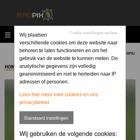
MENU
Cookie instellingen opslaan
Wij plaatsen
verschillende cookies om deze website naar
behoren te laten functioneren en om het
Sponsored by
gebruik van de website te kunnen meten. De
HOME
->
ALBUM
analytische gegevens zijn volledig
geanonimiseerd en niet te herleiden naar IP
adressen of personen.
Lees hier meer over cookies en ons
privacybeleid
Standaard instellingen
Wij gebruiken de volgende cookies: