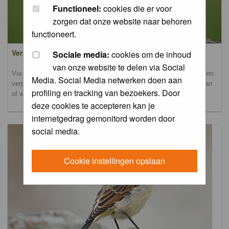
Functioneel:
cookies die er voor
zorgen dat onze website naar behoren
functioneert.
Verzamel- en uploadalbum
Sociale media:
cookies om de inhoud
van onze website te delen via Social
Via dit album kun je foto's uploaden. Onderscheidende foto's worden
Media. Social Media netwerken doen aan
verplaatst naar de database-albums. Andere foto's blijven hier staan
profiling en tracking van bezoekers. Door
of worden verplaatst naar het verbeteralbum.
deze cookies te accepteren kan je
internetgedrag gemonitord worden door
social media.
Cookie instellingen opslaan