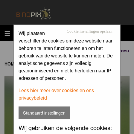
MENU
Cookie instellingen opslaan
Wij plaatsen
verschillende cookies om deze website naar
behoren te laten functioneren en om het
Sponsored by
gebruik van de website te kunnen meten. De
HOME
->
ALBUM
analytische gegevens zijn volledig
geanonimiseerd en niet te herleiden naar IP
adressen of personen.
Lees hier meer over cookies en ons
privacybeleid
Standaard instellingen
Wij gebruiken de volgende cookies: