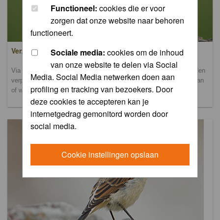
Functioneel:
cookies die er voor
zorgen dat onze website naar behoren
functioneert.
Verzamel- en uploadalbum
Sociale media:
cookies om de inhoud
van onze website te delen via Social
Via dit album kun je foto's uploaden. Onderscheidende foto's worden
Media. Social Media netwerken doen aan
verplaatst naar de database-albums. Andere foto's blijven hier staan
profiling en tracking van bezoekers. Door
of worden verplaatst naar het verbeteralbum.
deze cookies te accepteren kan je
internetgedrag gemonitord worden door
social media.
Cookie instellingen opslaan