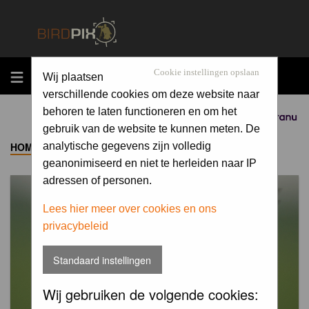
MENU
Cookie instellingen opslaan
Wij plaatsen
verschillende cookies om deze website naar
behoren te laten functioneren en om het
Sponsored by
gebruik van de website te kunnen meten. De
HOME
->
ALBUM
analytische gegevens zijn volledig
geanonimiseerd en niet te herleiden naar IP
adressen of personen.
Lees hier meer over cookies en ons
privacybeleid
Standaard instellingen
Wij gebruiken de volgende cookies: