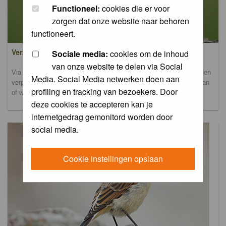
Functioneel:
cookies die er voor
zorgen dat onze website naar behoren
functioneert.
Verzamel- en uploadalbum
Sociale media:
cookies om de inhoud
van onze website te delen via Social
Via dit album kun je foto's uploaden. Onderscheidende foto's worden
Media. Social Media netwerken doen aan
verplaatst naar de database-albums. Andere foto's blijven hier staan
profiling en tracking van bezoekers. Door
of worden verplaatst naar het verbeteralbum.
deze cookies te accepteren kan je
internetgedrag gemonitord worden door
social media.
Cookie instellingen opslaan