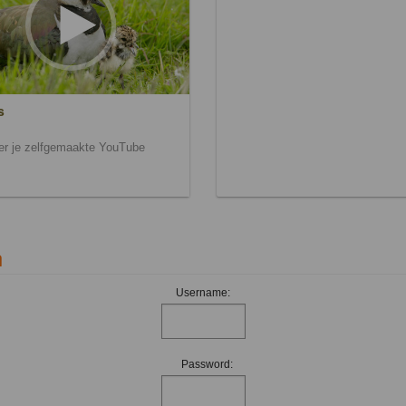
s
ier je zelfgemaakte YouTube
n
Username:
Password: