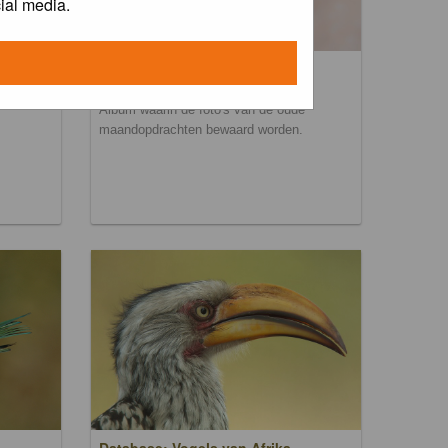
ial media.
Maandopdracht archief
Album waarin de foto's van de oude
maandopdrachten bewaard worden.