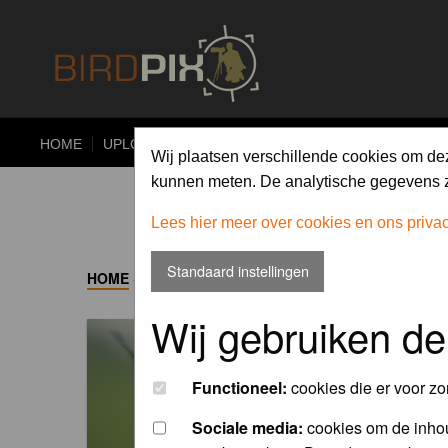
HOME
UPLOAD
ALBUMS
PHOTO COMPETITIONS
Wij plaatsen verschillende cookies om de
kunnen meten. De analytische gegevens zi
Lees hier meer over cookies en ons priva
Standaard instellingen
HOME
->
ALBUM
Wij gebruiken de
Functioneel:
cookies die er voor zo
Sociale media:
cookies om de inhou