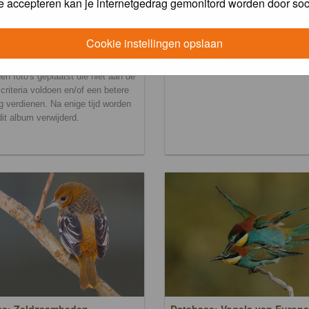
e accepteren kan je internetgedrag gemonitord worden door soc
Cookie instellingen opslaan
ralbum
en foto's geplaatst die niet aan de
scriteria voldoen en/of een betere
g verdienen. Na enige tijd worden
 dit album verwijderd.