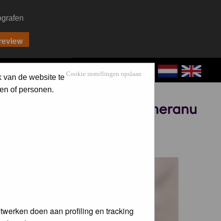
ografen
CONTACT
LOG IN
Cookie instellingen opslaan
k van de website te
en of personen.
Sponsored by
 voor de
twerken doen aan profiling en tracking