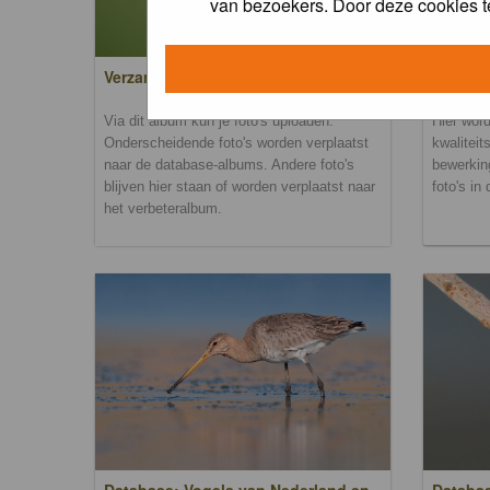
van bezoekers. Door deze cookies t
Verzamel- en uploadalbum
Verbete
Via dit album kun je foto's uploaden.
Hier word
Onderscheidende foto's worden verplaatst
kwaliteit
naar de database-albums. Andere foto's
bewerkin
blijven hier staan of worden verplaatst naar
foto's in
het verbeteralbum.