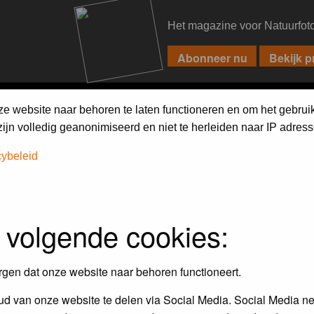
Het magazine voor Natuurfot
PIXPAS
FORUM
MAGAZINE
WEBSHOP
FAQ
SEARCH
ze website naar behoren te laten functioneren en om het gebrui
jn volledig geanonimiseerd en niet te herleiden naar IP adress
cybeleid
 volgende cookies:
Maandopdracht
In dit album kun je foto's plaatsen
rgen dat onze website naar behoren functioneert.
maandopdracht.
d van onze website te delen via Social Media. Social Media ne