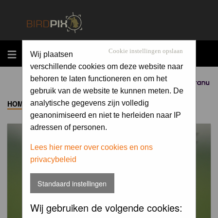
MENU
Cookie instellingen opslaan
Wij plaatsen
verschillende cookies om deze website naar
behoren te laten functioneren en om het
Sponsored by
gebruik van de website te kunnen meten. De
HOME
->
ALBUM
analytische gegevens zijn volledig
geanonimiseerd en niet te herleiden naar IP
adressen of personen.
Lees hier meer over cookies en ons
privacybeleid
Standaard instellingen
Wij gebruiken de volgende cookies: