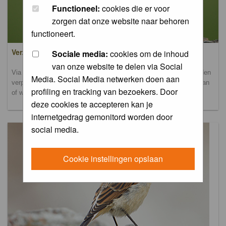
Functioneel:
cookies die er voor
zorgen dat onze website naar behoren
functioneert.
Verzamel- en uploadalbum
Sociale media:
cookies om de inhoud
van onze website te delen via Social
Via dit album kun je foto's uploaden. Onderscheidende foto's worden
Media. Social Media netwerken doen aan
verplaatst naar de database-albums. Andere foto's blijven hier staan
profiling en tracking van bezoekers. Door
of worden verplaatst naar het verbeteralbum.
deze cookies te accepteren kan je
internetgedrag gemonitord worden door
social media.
Cookie instellingen opslaan