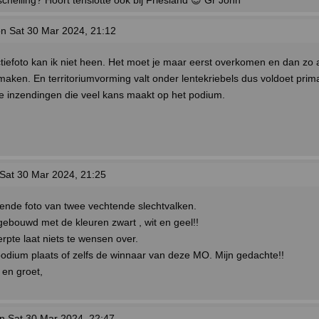
chelling? Hoort tenslotte ook bij Friesland 😉 Gr John
n Sat 30 Mar 2024, 21:12
iefoto kan ik niet heen. Het moet je maar eerst overkomen en dan zo a
 maken. En territoriumvorming valt onder lentekriebels dus voldoet prim
e inzendingen die veel kans maakt op het podium.
Sat 30 Mar 2024, 21:25
rende foto van twee vechtende slechtvalken.
ebouwd met de kleuren zwart , wit en geel!!
rpte laat niets te wensen over.
odium plaats of zelfs de winnaar van deze MO. Mijn gedachte!!
 en groet,
n Sat 30 Mar 2024, 22:47