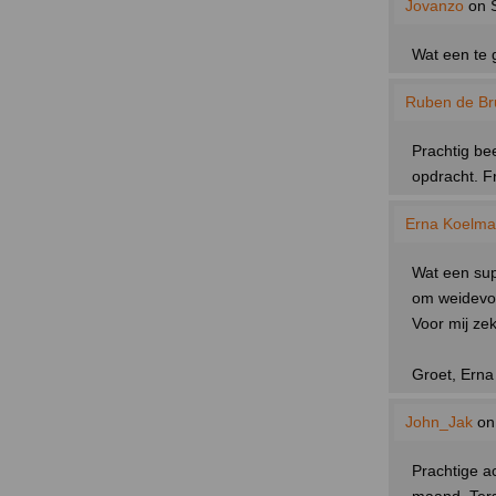
Jovanzo
on S
Wat een te 
Ruben de Bru
Prachtig be
opdracht. F
Erna Koelm
Wat een supe
om weidevog
Voor mij ze
Groet, Erna
John_Jak
on 
Prachtige a