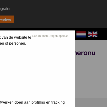
ografen
CONTACT
LOG IN
Cookie instellingen opslaan
k van de website te
en of personen.
Sponsored by
twerken doen aan profiling en tracking