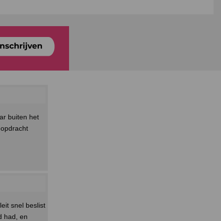
r buiten het
 opdracht
eit snel beslist
d had, en