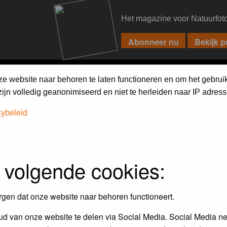
Het magazine voor Natuurfot
PIXPAS
FORUM
MAGAZINE
WEBSHOP
FAQ
SEARCH
ze website naar behoren te laten functioneren en om het gebrui
jn volledig geanonimiseerd en niet te herleiden naar IP adress
cybeleid
 volgende cookies:
rgen dat onze website naar behoren functioneert.
d van onze website te delen via Social Media. Social Media ne