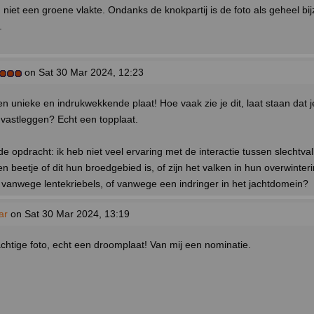
 niet een groene vlakte. Ondanks de knokpartij is de foto als geheel bi
.
on Sat 30 Mar 2024, 12:23
 unieke en indrukwekkende plaat! Hoe vaak zie je dit, laat staan dat j
 vastleggen? Echt een topplaat.
de opdracht: ik heb niet veel ervaring met de interactie tussen slechtva
een beetje of dit hun broedgebied is, of zijn het valken in hun overwinte
vanwege lentekriebels, of vanwege een indringer in het jachtdomein?
ar
on Sat 30 Mar 2024, 13:19
chtige foto, echt een droomplaat! Van mij een nominatie.