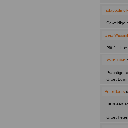
nelappelmel
Geweldige o
Gejo Wassin
Pfffff.....h
Edwin Tuyn
o
Prachtige a
Groet Edwi
PeterBoers
o
Dit is een s
Groet Peter