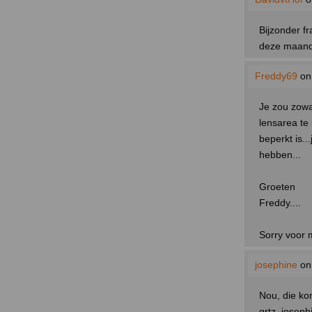
Bijzonder fr
deze maand
Freddy69
on
Je zou zowaa
lensarea te 
beperkt is.
hebben...
Groeten
Freddy....
Sorry voor mi
josephine
on
Nou, die ko
grtz, joseph