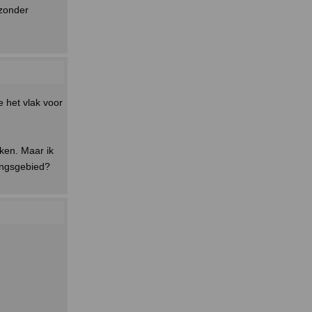
jzonder
e het vlak voor
lken. Maar ik
ringsgebied?