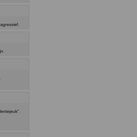
agressief.
jn.
.
lentejeuk".