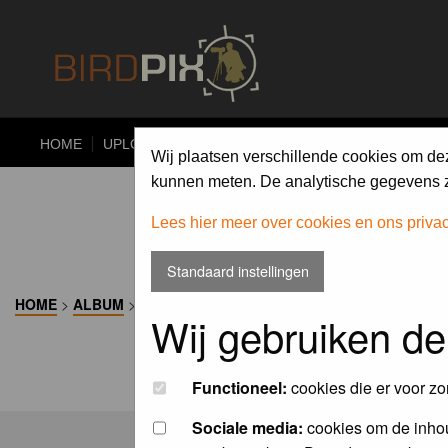
HOME
UPLOAD
ALBUMS
PHOTO COMPETITIONS
Wij plaatsen verschillende cookies om de
kunnen meten. De analytische gegevens zi
Lees hier meer over cookies en ons priva
Standaard instellingen
HOME
>
ALBUM
>
Wij gebruiken de
Functioneel:
cookies die er voor zo
Sociale media:
cookies om de inhou