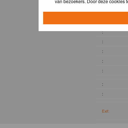
van bezoekers. Door deze cookies t
:
:
:
:
:
:
:
:
:
Exif: