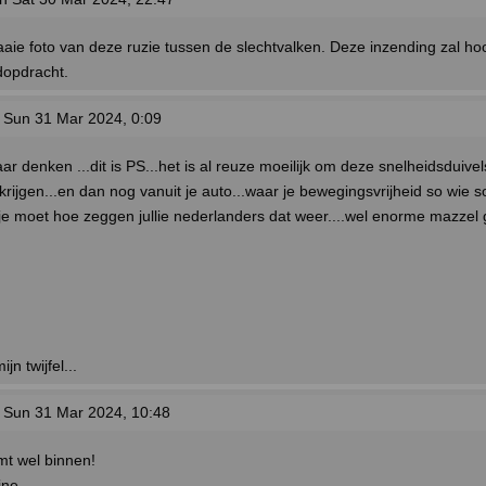
aaie foto van deze ruzie tussen de slechtvalken. Deze inzending zal ho
opdracht.
 Sun 31 Mar 2024, 0:09
r denken ...dit is PS...het is al reuze moeilijk om deze snelheidsduivels
krijgen...en dan nog vanuit je auto...waar je bewegingsvrijheid so wie so
..je moet hoe zeggen jullie nederlanders dat weer....wel enorme mazzel
jn twijfel...
 Sun 31 Mar 2024, 10:48
mt wel binnen!
ine