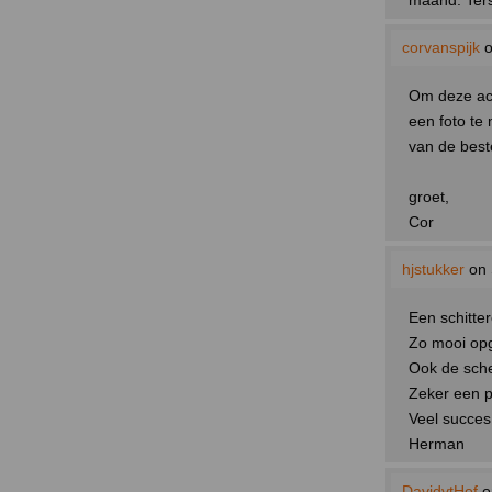
maand. Ters
corvanspijk
o
Om deze act
een foto te
van de best
groet,
Cor
hjstukker
on 
Een schitte
Zo mooi opg
Ook de sche
Zeker een p
Veel succes
Herman
DavidvtHof
o