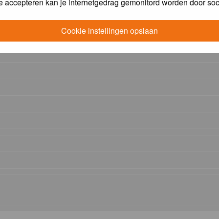
e accepteren kan je internetgedrag gemonitord worden door soc
Cookie instellingen opslaan