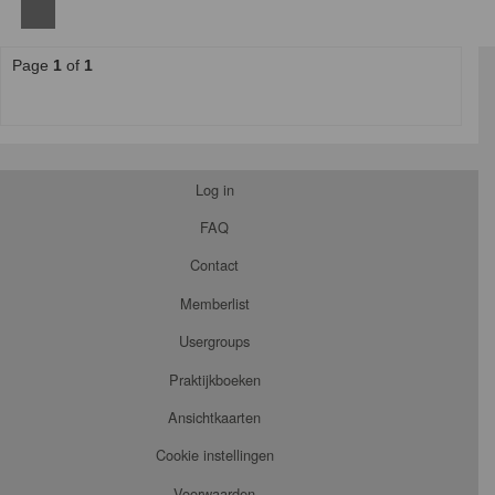
Page
1
of
1
Log in
FAQ
Contact
Memberlist
Usergroups
Praktijkboeken
Ansichtkaarten
Cookie instellingen
Voorwaarden