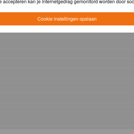
e accepteren kan je internetgedrag gemonitord worden door soc
Cookie instellingen opslaan