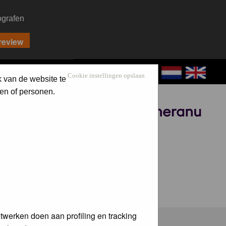
ografen
CONTACT
LOG IN
Cookie instellingen opslaan
k van de website te
en of personen.
Sponsored by
twerken doen aan profiling en tracking