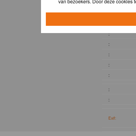
van bezoekers. Door deze cookies t
:
:
:
:
:
:
:
:
:
Exif: