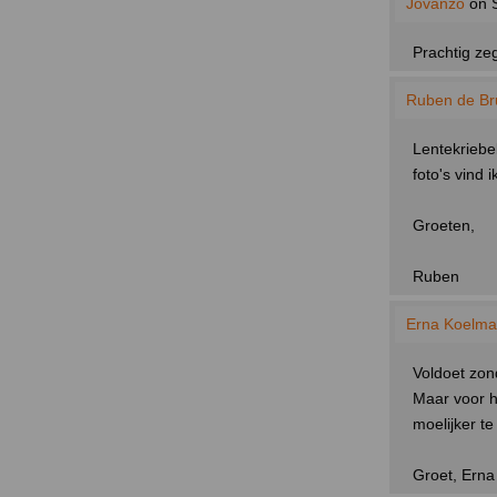
Jovanzo
on S
Prachtig ze
Ruben de Bru
Lentekriebe
foto's vind 
Groeten,
Ruben
Erna Koelm
Voldoet zond
Maar voor h
moelijker te
Groet, Erna