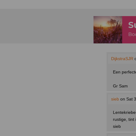
DijkstraSJR
o
Een perfect
Gr Sam
sieb
on Sat 3
Lentekriebel
rustige, tint 
sieb