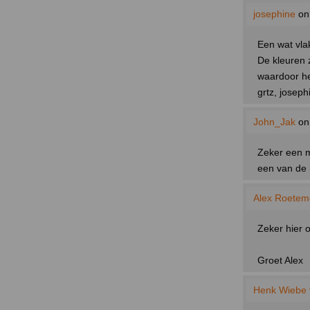
josephine
on
Een wat vla
De kleuren z
waardoor he
grtz, joseph
John_Jak
on
Zeker een m
een van de 
Alex Roeteme
Zeker hier o
Groet Alex
Henk Wiebe 