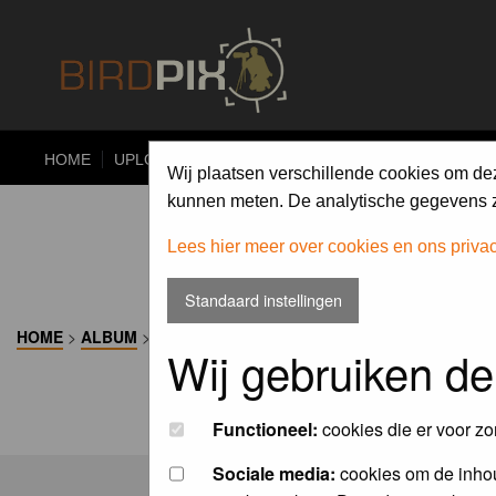
HOME
UPLOAD
ALBUMS
PHOTO COMPETITIONS
Wij plaatsen verschillende cookies om de
kunnen meten. De analytische gegevens zi
Lees hier meer over cookies en ons priva
Standaard instellingen
HOME
>
ALBUM
>
Wij gebruiken de
Functioneel:
cookies die er voor zo
Sociale media:
cookies om de inhou