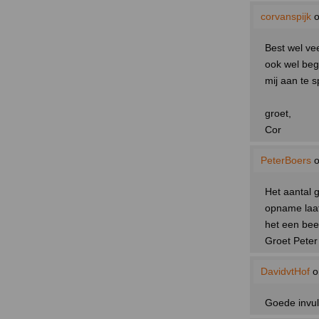
corvanspijk
o
Best wel ve
ook wel begr
mij aan te s
groet,
Cor
PeterBoers
o
Het aantal g
opname laat 
het een beet
Groet Peter
DavidvtHof
o
Goede invul