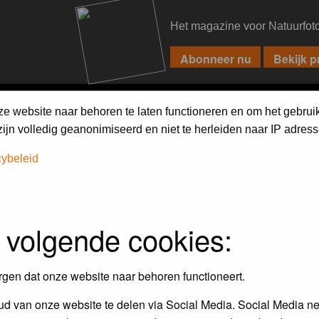
Het magazine voor Natuurfot
PIXPAS
FORUM
MAGAZINE
WEBSHOP
FAQ
SEARCH
ze website naar behoren te laten functioneren en om het gebrui
jn volledig geanonimiseerd en niet te herleiden naar IP adress
cybeleid
 volgende cookies:
rgen dat onze website naar behoren functioneert.
d van onze website te delen via Social Media. Social Media ne