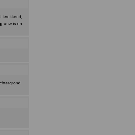
et knokkend,
 grauw is en
achtergrond