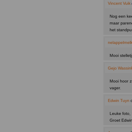
Vincent Vuik
Nog een kee
maar parend
het standpu
nelappelmel
Mooi stellet
Gejo Wassin
Mooi hoor z
vager.
Edwin Tuyn
o
Leuke foto,
Groet Edwi