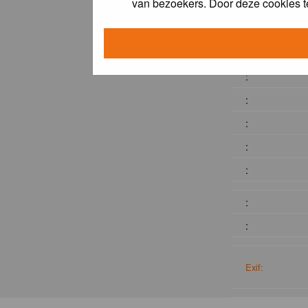
van bezoekers. Door deze cookies t
:
:
:
:
:
:
:
:
:
Exif: