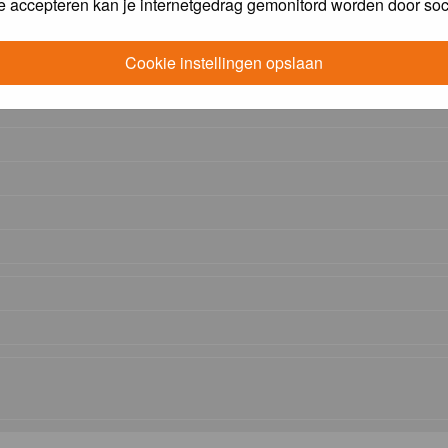
e accepteren kan je internetgedrag gemonitord worden door soc
Cookie instellingen opslaan