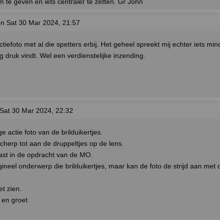
 te geven en iets centraler te zetten. Gr John
n Sat 30 Mar 2024, 21:57
tiefoto met al die spetters erbij. Het geheel spreekt mij echter iets m
rg druk vindt. Wel een verdienstelijke inzending.
Sat 30 Mar 2024, 22:32
e actie foto van de brilduikertjes.
cherp tot aan de druppeltjes op de lens.
ast in de opdracht van de MO.
ineel onderwerp die brilduikertjes, maar kan de foto de strijd aan met 
t zien.
 en groet