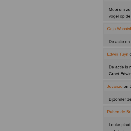
Mooi om zo 
vogel op de 
Gejo Wassin
De actie en 
Edwin Tuyn
o
De actie is
Groet Edwi
Jovanzo
on S
Bijzonder z
Ruben de Bru
Leuke plaat,