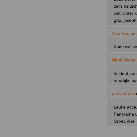
zelfs de zi
wat lichter
grtz, joseph
Alex Roeteme
Komt wel wa
Henk Wiebe 
Voldoet aan
moeilijke s
anevanrees
Leuke actie,
Panorama uit
Groet, Ane
: