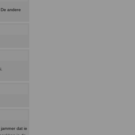
. De andere
i.
n jammer dat ie