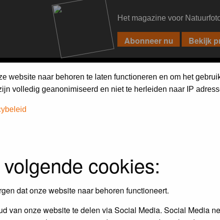
Het magazine voor Natuurfot
PIXPAS
FORUM
MAGAZINE
WEBSHOP
FAQ
SEARCH
ze website naar behoren te laten functioneren en om het gebrui
jn volledig geanonimiseerd en niet te herleiden naar IP adress
cybeleid
 volgende cookies:
rgen dat onze website naar behoren functioneert.
d van onze website te delen via Social Media. Social Media ne