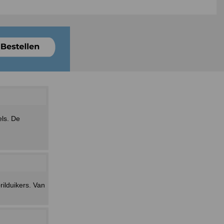
els. De
rilduikers. Van