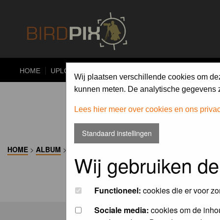
HOME
UPLOAD
ALBUMS
PHOTO COMPETITIONS
Wij plaatsen verschillende cookies om de
kunnen meten. De analytische gegevens zi
Lees hier meer over cookies en ons priva
Standaard instellingen
HOME
>
ALBUM
>
Wij gebruiken de
Functioneel:
cookies die er voor zo
Sociale media:
cookies om de inhou