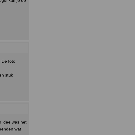
ogel kan je de
 De foto
en stuk
jn idee was het
 eenden wat