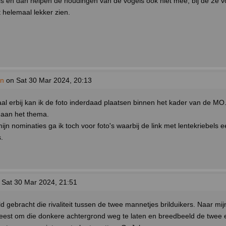
is en dan helpen de houdingen van de vogels ook niet mee, bij de 2e v
 helemaal lekker zien.
an
on Sat 30 Mar 2024, 20:13
aal erbij kan ik de foto inderdaad plaatsen binnen het kader van de MO.
 aan het thema.
jn nominaties ga ik toch voor foto's waarbij de link met lentekriebels e
s.
Sat 30 Mar 2024, 21:51
d gebracht die rivaliteit tussen de twee mannetjes brilduikers. Naar mi
est om die donkere achtergrond weg te laten en breedbeeld de twee