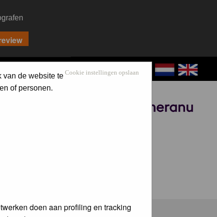
ografen
CONTACT
LOG IN
Cookie instellingen opslaan
k van de website te
en of personen.
Sponsored by
twerken doen aan profiling en tracking