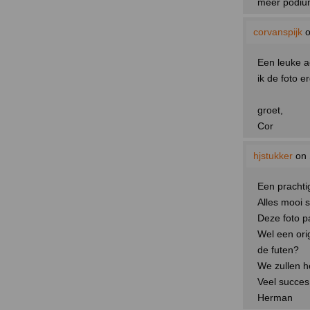
meer podium
corvanspijk
o
Een leuke ac
ik de foto e
groet,
Cor
hjstukker
on 
Een prachtig
Alles mooi s
Deze foto p
Wel een orig
de futen?
We zullen he
Veel succes
Herman