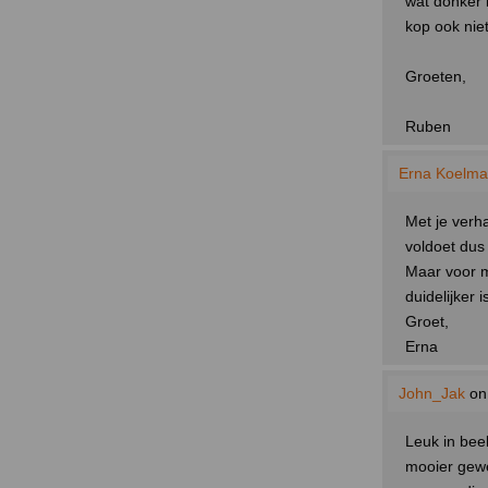
wat donker 
kop ook niet
Groeten,
Ruben
Erna Koelm
Met je verh
voldoet dus
Maar voor mi
duidelijker i
Groet,
Erna
John_Jak
on 
Leuk in beel
mooier gewe