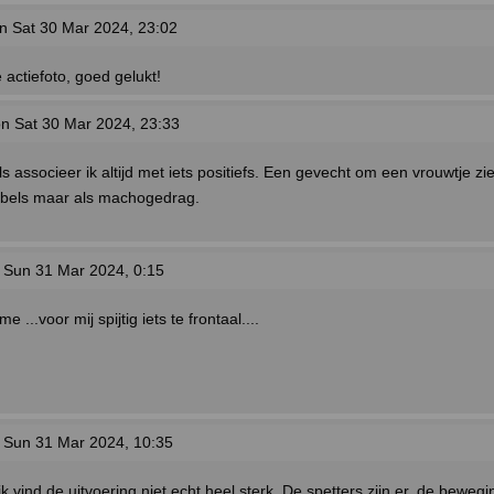
n Sat 30 Mar 2024, 23:02
 actiefoto, goed gelukt!
n Sat 30 Mar 2024, 23:33
s associeer ik altijd met iets positiefs. Een gevecht om een vrouwtje zie 
iebels maar als machogedrag.
 Sun 31 Mar 2024, 0:15
 ...voor mij spijtig iets te frontaal....
 Sun 31 Mar 2024, 10:35
ik vind de uitvoering niet echt heel sterk. De spetters zijn er, de bewegin