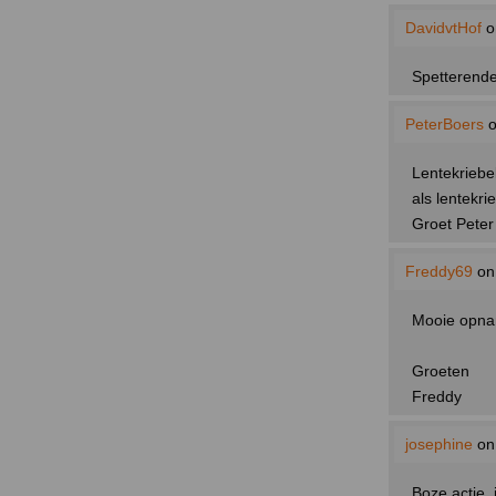
DavidvtHof
o
Spetterende
PeterBoers
o
Lentekriebel
als lentekr
Groet Peter
Freddy69
on
Mooie opname
Groeten
Freddy
josephine
on
Boze actie, 