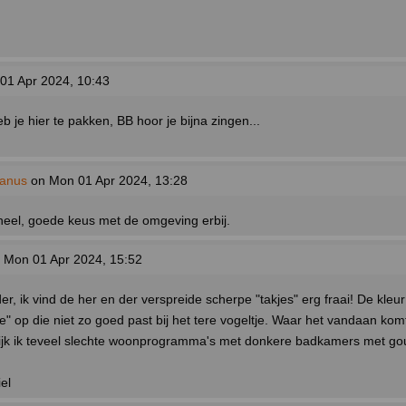
01 Apr 2024, 10:43
eb je hier te pakken, BB hoor je bijna zingen...
tanus
on Mon 01 Apr 2024, 13:28
heel, goede keus met de omgeving erbij.
 Mon 01 Apr 2024, 15:52
er, ik vind de her en der verspreide scherpe "takjes" erg fraai! De kleur 
" op die niet zo goed past bij het tere vogeltje. Waar het vandaan komt
ijk ik teveel slechte woonprogramma's met donkere badkamers met g
el