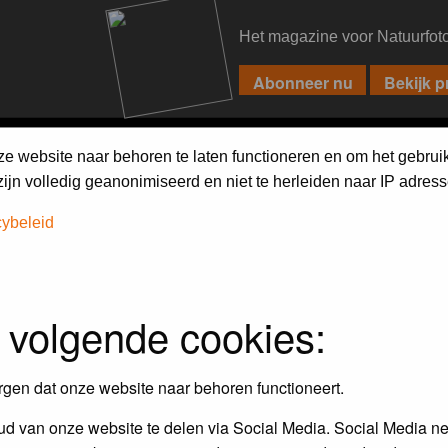
Het magazine voor Natuurfot
PIXPAS
FORUM
MAGAZINE
WEBSHOP
FAQ
SEARCH
ze website naar behoren te laten functioneren en om het gebrui
jn volledig geanonimiseerd en niet te herleiden naar IP adress
cybeleid
 volgende cookies:
rgen dat onze website naar behoren functioneert.
d van onze website te delen via Social Media. Social Media ne