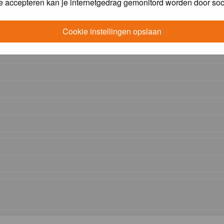
e accepteren kan je internetgedrag gemonitord worden door soc
Cookie instellingen opslaan