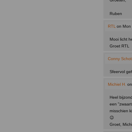
Groeten,
Ruben
RTL
on Mon 
Mooi licht h
Groet RTL
Conny Scho
Sfeervol ge
Michiel H.
on
Heel bijzond
een "zwaarte
misschien k
😉
Groet, Michi