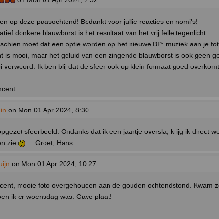
on Mon 01 Apr 2024, 7:32
 op deze paasochtend! Bedankt voor jullie reacties en nomi's!
tief donkere blauwborst is het resultaat van het vrij felle tegenlicht
chien moet dat een optie worden op het nieuwe BP: muziek aan je fo
 is mooi, maar het geluid van een zingende blauwborst is ook geen ge
 verwoord. Ik ben blij dat de sfeer ook op klein formaat goed overkomt
ncent
in
on Mon 01 Apr 2024, 8:30
pgezet sfeerbeeld. Ondanks dat ik een jaartje oversla, krijg ik direct wee
en zie
... Groet, Hans
ijn
on Mon 01 Apr 2024, 10:27
ncent, mooie foto overgehouden aan de gouden ochtendstond. Kwam ze
toen ik er woensdag was. Gave plaat!