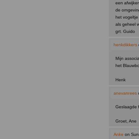
een afwijken
de omgeving 
het vogeltje
als geheel w
grt. Guido
henkdikkers
Mijn associ
het Blauwbo
Henk
anevanrees
Geslaagde fo
Groet, Ane
Anke
on Sun 