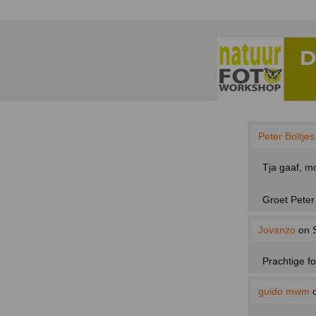
Peter Boltjes
Tja gaaf, m
Groet Peter
Jovanzo
on S
Prachtige fo
guido mwm
o