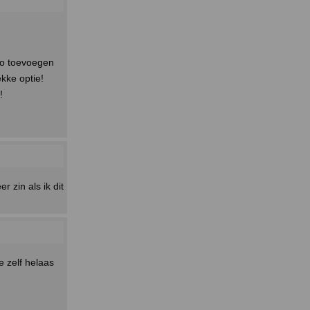
to toevoegen
kke optie!
!
r zin als ik dit
 zelf helaas