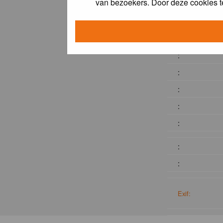
van bezoekers. Door deze cookies t
:
:
:
:
:
:
:
:
:
Exif: