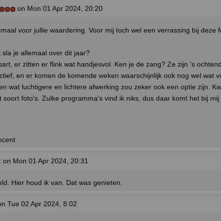
on Mon 01 Apr 2024, 20:20
maal voor jullie waardering. Voor mij toch wel een verrassing bij deze f
la je allemaal over dit jaar?
t, er zitten er flink wat handjesvol. Ken je de zang? Ze zijn 's ochten
ctief, en er komen de komende weken waarschijnlijk ook nog wel wat vo
n wat luchtigere en lichtere afwerking zou zeker ook een optie zijn. K
t soort foto's. Zulke programma's vind ik niks, dus daar komt het bij mi
ncent
k
on Mon 01 Apr 2024, 20:31
eld. Hier houd ik van. Dat was genieten.
n Tue 02 Apr 2024, 8:02