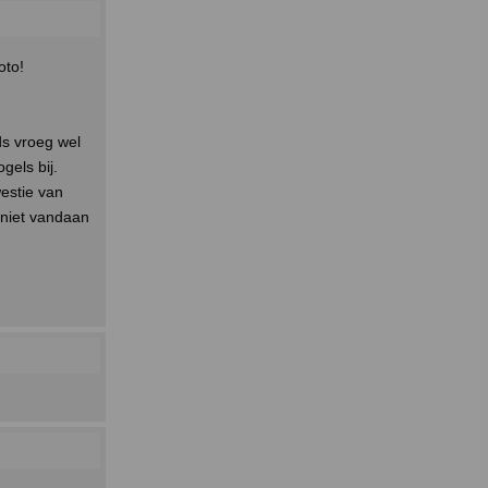
oto!
ds vroeg wel
gels bij.
westie van
j niet vandaan