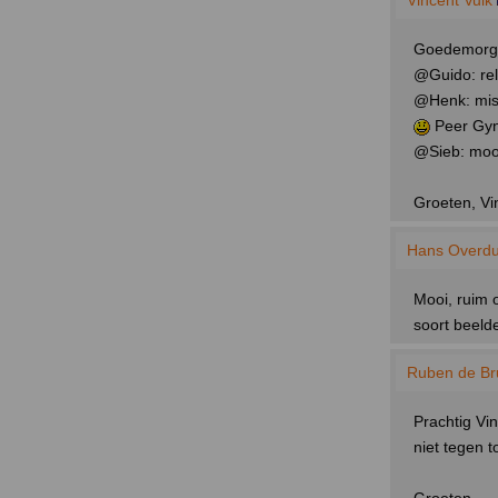
Vincent Vuik
Goedemorgen
@Guido: rela
@Henk: miss
Peer Gynt
@Sieb: mooi
Groeten, Vi
Hans Overdu
Mooi, ruim o
soort beeld
Ruben de Bru
Prachtig Vi
niet tegen 