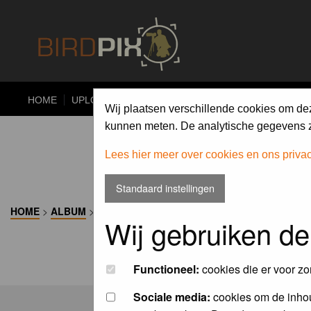
HOME
UPLOAD
ALBUMS
PHOTO COMPETITIONS
Wij plaatsen verschillende cookies om de
kunnen meten. De analytische gegevens zi
Lees hier meer over cookies en ons priva
Standaard instellingen
HOME
>
ALBUM
>
Wij gebruiken de
Functioneel:
cookies die er voor zo
Sociale media:
cookies om de inhou