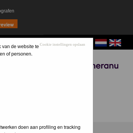
ografen
CONTACT
LOG IN
Cookie instellingen opslaan
k van de website te
en of personen.
Sponsored by
twerken doen aan profiling en tracking