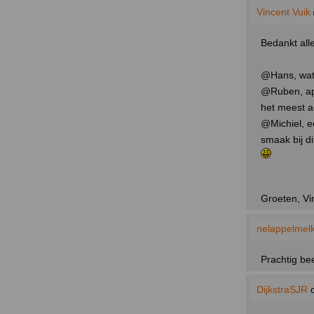
Vincent Vuik
Bedankt alle
@Hans, wat s
@Ruben, apar
het meest a
@Michiel, ee
smaak bij di
Groeten, Vi
nelappelmel
Prachtig be
DijkstraSJR
o