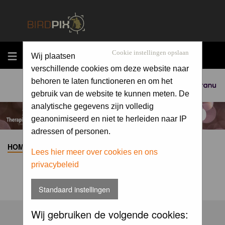
MENU
Cookie instellingen opslaan
Wij plaatsen
verschillende cookies om deze website naar
behoren te laten functioneren en om het
Sponsored by
gebruik van de website te kunnen meten. De
analytische gegevens zijn volledig
geanonimiseerd en niet te herleiden naar IP
adressen of personen.
HOME
>
ALBUM
>
Lees hier meer over cookies en ons
privacybeleid
Standaard instellingen
Wij gebruiken de volgende cookies: