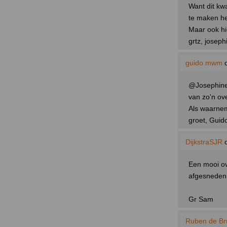
Want dit kwa
te maken heb
Maar ook hi
grtz, joseph
guido mwm
o
@Josephine,
van zo'n ove
Als waarnem
groet, Guid
DijkstraSJR
o
Een mooi ov
afgesneden,
Gr Sam
Ruben de Bru