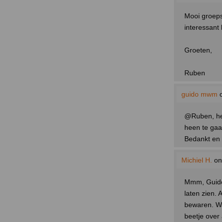
Mooi groeps
interessant 
Groeten,
Ruben
guido mwm
o
@Ruben, het
heen te gaa
Bedankt en 
Michiel H.
on
Mmm, Guido. 
laten zien. 
bewaren. Wa
beetje over a