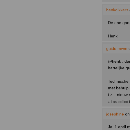
henkdikkers
De ene ganz
Henk
guido mwm
o
@henk , dan
hartelijke g
Technische 
met behulp 
t.z.t. nieuw
» Last edited
josephine
on
Ja. 1 april 