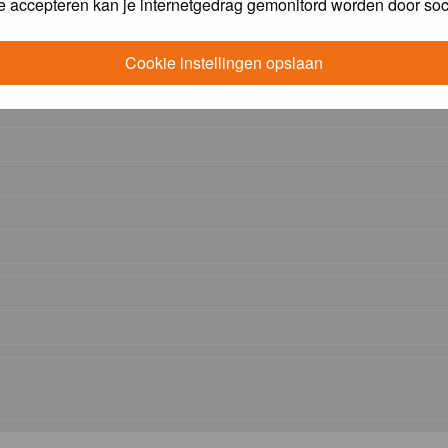
e accepteren kan je internetgedrag gemonitord worden door soc
Cookie instellingen opslaan