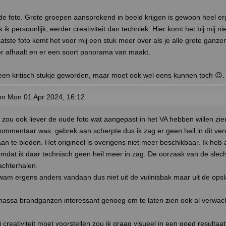
de foto. Grote groepen aansprekend in beeld krijgen is gewoon heel erg
k ik persoonlijk, eerder creativiteit dan techniek. Hier komt het bij mij nie
aatste foto komt het voor mij een stuk meer over als je alle grote ganz
r afhaalt en er een soort panorama van maakt.
 een kritisch stukje geworden, maar moet ook wel eens kunnen toch 😉. 
n Mon 01 Apr 2024, 16:12
k zou ook liever de oude foto wat aangepast in het VA hebben willen zie
ommentaar was: gebrek aan scherpte dus ik zag er geen heil in dit ver
n te bieden. Het origineel is overigens niet meer beschikbaar. Ik heb a
omdat ik daar technisch geen heil meer in zag. De oorzaak van de slecht
achterhalen.
wam ergens anders vandaan dus niet uit de vuilnisbak maar uit de opsl
massa brandganzen interessant genoeg om te laten zien ook al verwach
j creativiteit moet voorstellen zou ik graag visueel in een goed resultaa