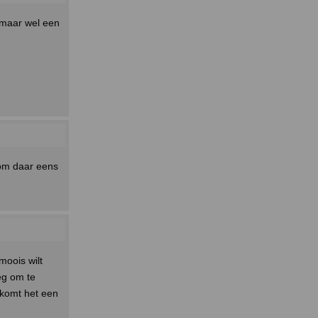
, maar wel een
 om daar eens
moois wilt
oeg om te
 komt het een