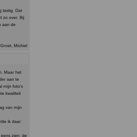
 lastig. Dat
t zo over. Bij
en aan de
Groet, Michiel
n. Maar het
der aan te
l mijn foto's
e kwaliteit
ag van mijn
tte ik daar
t eens zien. de