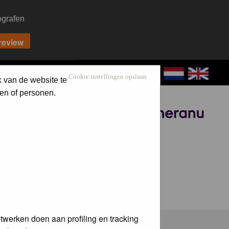
ografen
CONTACT
LOG IN
Cookie instellingen opslaan
k van de website te
en of personen.
Sponsored by
twerken doen aan profiling en tracking