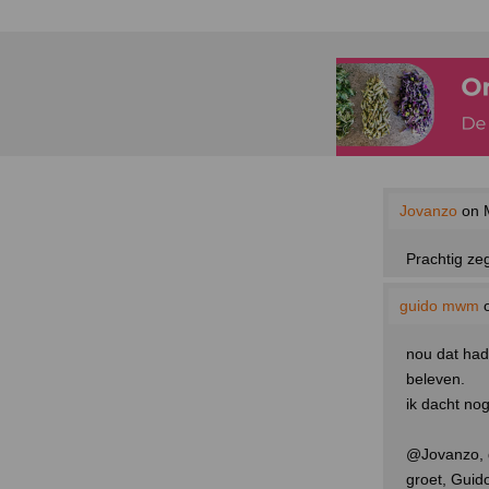
Jovanzo
on M
Prachtig ze
guido mwm
o
nou dat had 
beleven.
ik dacht no
@Jovanzo, d
groet, Guid