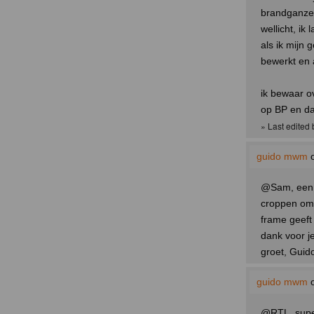
brandganzen
wellicht, ik
als ik mijn
bewerkt en 
ik bewaar o
op BP en da
» Last edited
guido mwm
o
@Sam, een h
croppen omda
frame geeft 
dank voor j
groet, Guid
guido mwm
o
@RTL, super