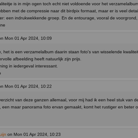
liteitje is in mijn ogen toch echt niet voldoende voor het verzamelalbum
ben met de compressie naar dit birdpix formaat, maar er is veel detail
er: een indrukwekkende groep. En de entourage, vooral de voorgrond, 
ine
n Mon 01 Apr 2024, 10:09
 het is een verzamelalbum daarin staan foto's van wisselende kwalite
rvolle afbeelding heeft natuurlijk zijn prijs.
ing in iedergeval interessant.
o
n Mon 01 Apr 2024, 10:22
erzicht van deze ganzen allemaal, voor mij had ik een heel stuk van de
 een maar panorama foto ervan gemaakt, komt het rustiger en beter o
ijn
on Mon 01 Apr 2024, 10:23