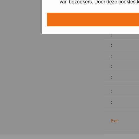
van bezoekers. Door deze cookies t
:
:
:
:
:
:
:
:
:
Exif: