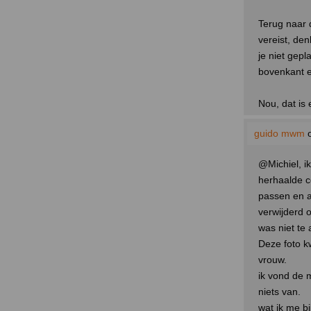
Terug naar 
vereist, den
je niet gepl
bovenkant e
Nou, dat is
guido mwm
o
@Michiel, i
herhaalde c
passen en aa
verwijderd 
was niet te 
Deze foto k
vrouw.
ik vond de 
niets van.
wat ik me bi