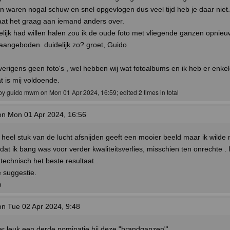
 waren nogal schuw en snel opgevlogen dus veel tijd heb je daar niet. 
 laat het graag aan iemand anders over.
 gelijk had willen halen zou ik de oude foto met vliegende ganzen opni
aangeboden. duidelijk zo? groet, Guido
verigens geen foto's , wel hebben wij wat fotoalbums en ik heb er enk
t is mij voldoende.
 by guido mwm on Mon 01 Apr 2024, 16:59; edited 2 times in total
n Mon 01 Apr 2024, 16:56
eel stuk van de lucht afsnijden geeft een mooier beeld maar ik wilde n
t ik bang was voor verder kwaliteitsverlies, misschien ten onrechte . I
technisch het beste resultaat..
e suggestie.
o
n Tue 02 Apr 2024, 9:48
 leuk een derde nominatie bij deze "brandganzen"'