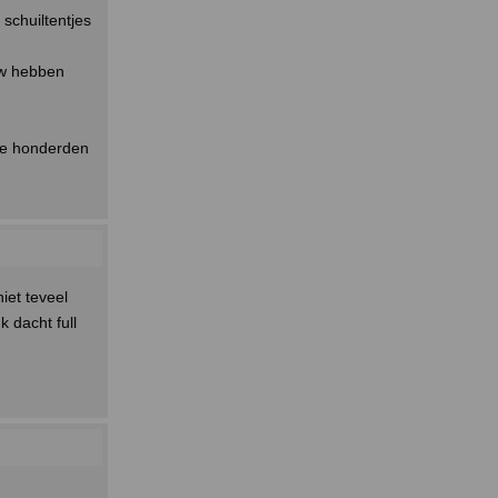
schuiltentjes
euw hebben
ele honderden
iet teveel
k dacht full