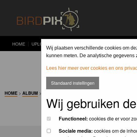
HOME
UPLOAD
ALBUMS
PHOTO COMPETITIONS
Wij plaatsen verschillende cookies om de
kunnen meten. De analytische gegevens zi
Lees hier meer over cookies en ons priva
Standaard instellingen
HOME
>
ALBUM
>
Wij gebruiken de
Functioneel:
cookies die er voor zo
Sociale media:
cookies om de inhou