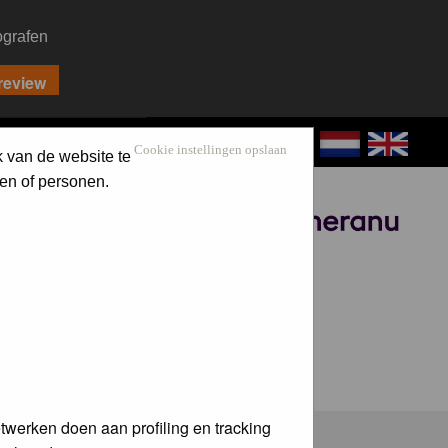
ografen
CONTACT
LOG IN
Cookie instellingen opslaan
k van de website te
en of personen.
Sponsored by
twerken doen aan profiling en tracking