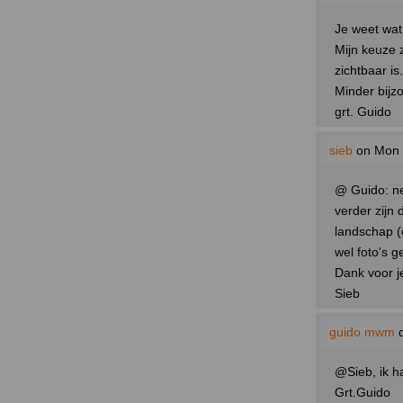
Je weet wat
Mijn keuze 
zichtbaar is.
Minder bijz
grt. Guido
sieb
on Mon 
@ Guido: nee
verder zijn 
landschap (
wel foto's 
Dank voor j
Sieb
guido mwm
o
@Sieb, ik h
Grt.Guido