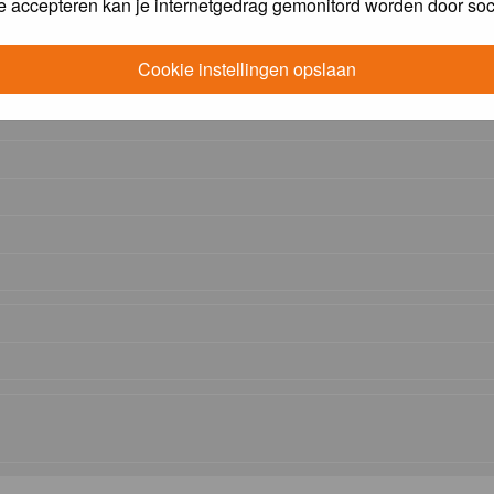
e accepteren kan je internetgedrag gemonitord worden door soc
Cookie instellingen opslaan