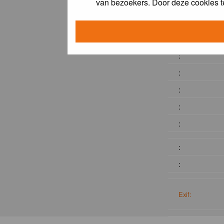
van bezoekers. Door deze cookies t
:
:
:
:
:
:
:
:
:
Exif: