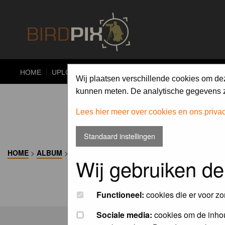
HOME
UPLOAD
ALBUMS
PHOTO COMPETITIONS
Wij plaatsen verschillende cookies om de
kunnen meten. De analytische gegevens zi
Lees hier meer over cookies en ons priva
Standaard instellingen
HOME
>
ALBUM
>
Wij gebruiken de
Functioneel:
cookies die er voor zo
Sociale media:
cookies om de inhou