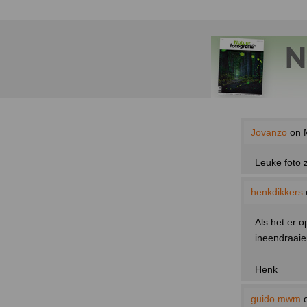
Jovanzo
on M
Leuke foto 
henkdikkers
Als het er 
ineendraaie
Henk
guido mwm
o