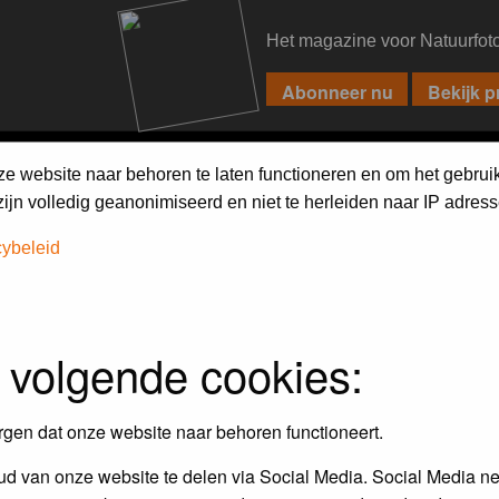
Het magazine voor Natuurfot
PIXPAS
FORUM
MAGAZINE
WEBSHOP
FAQ
SEARCH
ze website naar behoren te laten functioneren en om het gebrui
jn volledig geanonimiseerd en niet te herleiden naar IP adress
cybeleid
 volgende cookies:
rgen dat onze website naar behoren functioneert.
d van onze website te delen via Social Media. Social Media ne