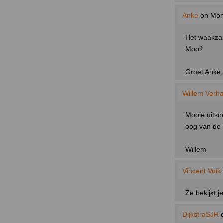
Anke
on Mon 
Het waakz
Mooi!
Groet Anke
Willem Verh
Mooie uitsn
oog van de 
Willem
Vincent Vuik
Ze bekijkt 
DijkstraSJR
o