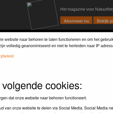
Het magazine voor Natuurfot
PIXPAS
FORUM
MAGAZINE
WEBSHOP
FAQ
SEARCH
ze website naar behoren te laten functioneren en om het gebrui
jn volledig geanonimiseerd en niet te herleiden naar IP adress
cybeleid
 volgende cookies:
rgen dat onze website naar behoren functioneert.
d van onze website te delen via Social Media. Social Media ne