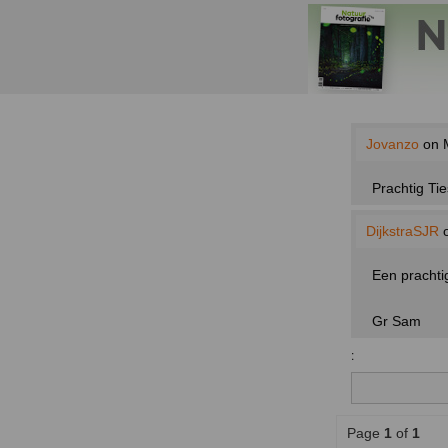
Jovanzo
on M
Prachtig Tie
DijkstraSJR
o
Een prachtig
Gr Sam
:
Page
1
of
1