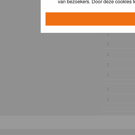
van bezoekers. Door deze cookies t
:
:
:
:
:
:
:
:
: