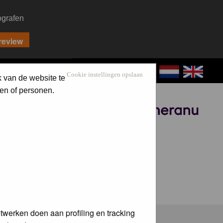
ografen
CONTACT
LOG IN
Cookie instellingen opslaan
k van de website te
en of personen.
Sponsored by
twerken doen aan profiling en tracking