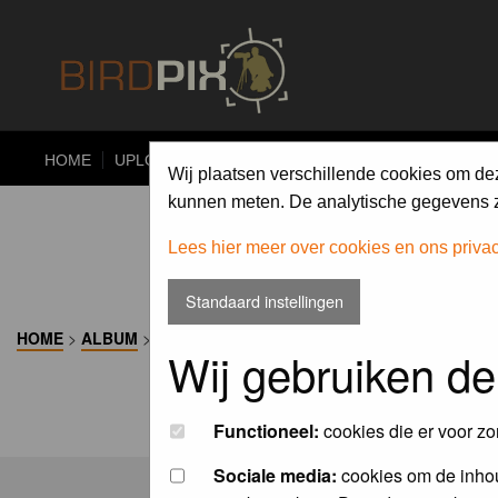
HOME
UPLOAD
ALBUMS
PHOTO COMPETITIONS
Wij plaatsen verschillende cookies om de
kunnen meten. De analytische gegevens zi
Lees hier meer over cookies en ons priva
Standaard instellingen
HOME
>
ALBUM
>
Wij gebruiken de
Functioneel:
cookies die er voor zo
Sociale media:
cookies om de inhou