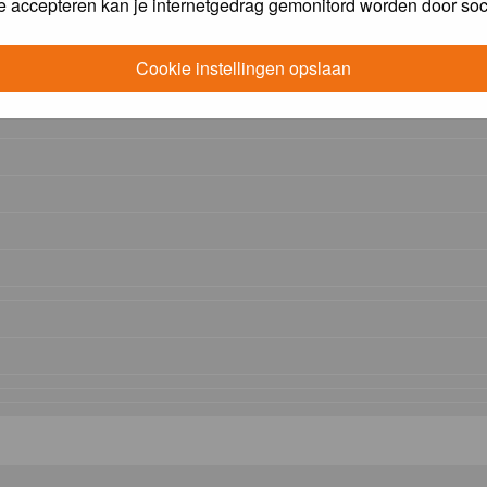
e accepteren kan je internetgedrag gemonitord worden door soc
Cookie instellingen opslaan