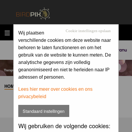
MENU
Cookie instellingen opslaan
Wij plaatsen
verschillende cookies om deze website naar
behoren te laten functioneren en om het
Sponsored by
gebruik van de website te kunnen meten. De
analytische gegevens zijn volledig
geanonimiseerd en niet te herleiden naar IP
adressen of personen.
HOME
>
ALBUM
>
Lees hier meer over cookies en ons
privacybeleid
Standaard instellingen
Wij gebruiken de volgende cookies: