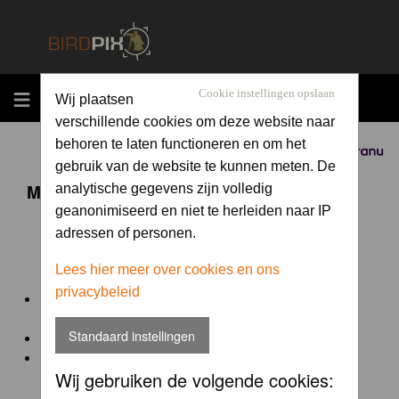
MENU
Cookie instellingen opslaan
Wij plaatsen
verschillende cookies om deze website naar
behoren te laten functioneren en om het
Sponsored by
gebruik van de website te kunnen meten. De
Maandopdracht 'lentekriebels'
analytische gegevens zijn volledig
geanonimiseerd en niet te herleiden naar IP
adressen of personen.
De maandopdracht van Birdpix is een competitie voor
en door de Birdpix fotografen community:
Lees hier meer over cookies en ons
privacybeleid
Het onderwerp van de opdracht wordt bepaald door de
winnaar van de laatste maandopdracht
Standaard instellingen
De community nomineert de winnaar.
Geregistreerde gebruikers van Birdpix kunnen onder
Wij gebruiken de volgende cookies:
deze voorwaarden
deelnemen.