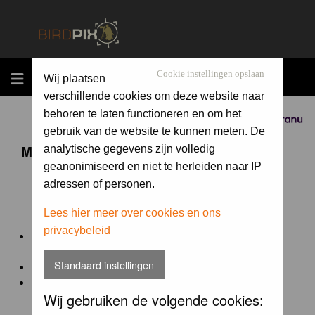
MENU
Cookie instellingen opslaan
Wij plaatsen
verschillende cookies om deze website naar
behoren te laten functioneren en om het
Sponsored by
gebruik van de website te kunnen meten. De
Maandopdracht 'lentekriebels'
analytische gegevens zijn volledig
geanonimiseerd en niet te herleiden naar IP
adressen of personen.
De maandopdracht van Birdpix is een competitie voor
en door de Birdpix fotografen community:
Lees hier meer over cookies en ons
privacybeleid
Het onderwerp van de opdracht wordt bepaald door de
winnaar van de laatste maandopdracht
Standaard instellingen
De community nomineert de winnaar.
Geregistreerde gebruikers van Birdpix kunnen onder
Wij gebruiken de volgende cookies:
deze voorwaarden
deelnemen.