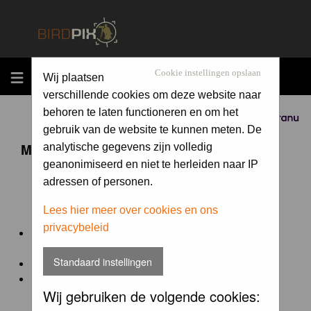
MENU
Cookie instellingen opslaan
Wij plaatsen
verschillende cookies om deze website naar
behoren te laten functioneren en om het
Sponsored by
gebruik van de website te kunnen meten. De
Maandopdracht 'lentekriebels'
analytische gegevens zijn volledig
geanonimiseerd en niet te herleiden naar IP
adressen of personen.
De maandopdracht van Birdpix is een competitie voor
en door de Birdpix fotografen community:
Lees hier meer over cookies en ons
privacybeleid
Het onderwerp van de opdracht wordt bepaald door de
winnaar van de laatste maandopdracht
Standaard instellingen
De community nomineert de winnaar.
Geregistreerde gebruikers van Birdpix kunnen onder
Wij gebruiken de volgende cookies:
deze voorwaarden
deelnemen.