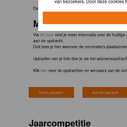
van bezoekers. Door deze cookies t
De winnaar van de maandopdracht 'lentekriebels' o
Meedoen?
Via
dit topic
vind je meer informatie over de huidige
aan de opdracht.
Ook lees je hier wanneer de nominatie's plaatsvind
Uploaden van je foto doe je via het seizoensopdrac
Klik
hier
voor de opdrachten en winnaars van de vor
Direct uploaden
Actuele opdracht
Jaarcompetitie