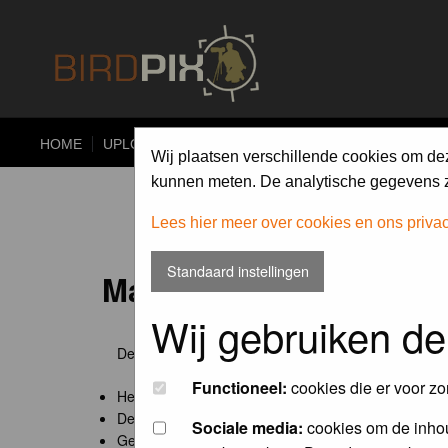
HOME
UPLOAD
ALBUMS
PHOTO COMPETITIONS
Wij plaatsen verschillende cookies om de
kunnen meten. De analytische gegevens zi
Lees hier meer over cookies en ons priva
Standaard instellingen
Maandopdracht 'lentekr
Wij gebruiken de
De maandopdracht van Birdpix is een competitie voo
Functioneel:
cookies die er voor zo
Het onderwerp van de opdracht wordt bepaald door
De community nomineert de winnaar.
Sociale media:
cookies om de inhou
Geregistreerde gebruikers van Birdpix kunnen onde