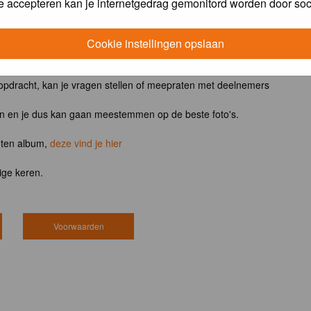
e accepteren kan je internetgedrag gemonitord worden door soc
ntvangt het boek
Vogels van tuin, park en stad
Cookie instellingen opslaan
 opdracht, kan je vragen stellen of meepraten met deelnemers
en en je dus kan gaan meestemmen op de beste foto's.
hten album,
deze vind je hier
ige keren.
Voorwaarden