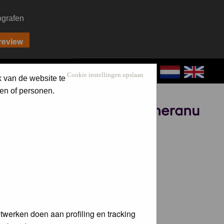
ografen
CONTACT
LOG IN
Cookie instellingen opslaan
k van de website te
en of personen.
Sponsored by
twerken doen aan profiling en tracking