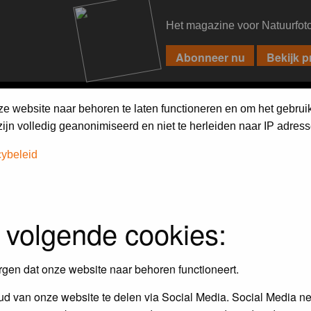
Het magazine voor Natuurfot
PIXPAS
FORUM
MAGAZINE
WEBSHOP
FAQ
SEARCH
ze website naar behoren te laten functioneren en om het gebrui
jn volledig geanonimiseerd en niet te herleiden naar IP adress
cybeleid
iebels'
 volgende cookies:
r en door de Birdpix fotografen community:
rgen dat onze website naar behoren functioneert.
 de winnaar van de laatste maandopdracht
d van onze website te delen via Social Media. Social Media ne
r
deze voorwaarden
deelnemen.