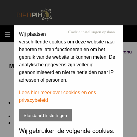
MENU
Cookie instellingen opslaan
Wij plaatsen
verschillende cookies om deze website naar
behoren te laten functioneren en om het
Sponsored by
gebruik van de website te kunnen meten. De
Maandopdracht 'lentekriebels'
analytische gegevens zijn volledig
geanonimiseerd en niet te herleiden naar IP
adressen of personen.
De maandopdracht van Birdpix is een competitie voor
en door de Birdpix fotografen community:
Lees hier meer over cookies en ons
privacybeleid
Het onderwerp van de opdracht wordt bepaald door de
winnaar van de laatste maandopdracht
Standaard instellingen
De community nomineert de winnaar.
Geregistreerde gebruikers van Birdpix kunnen onder
Wij gebruiken de volgende cookies:
deze voorwaarden
deelnemen.