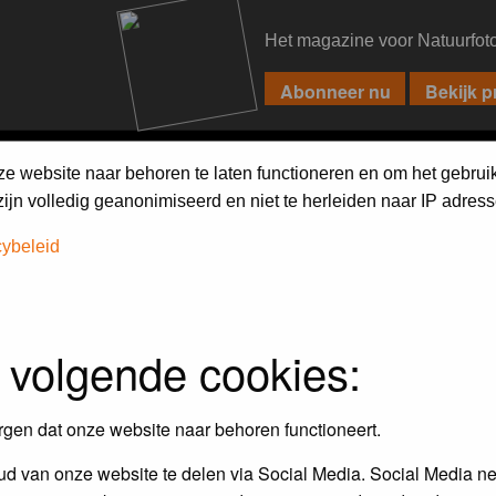
Het magazine voor Natuurfot
PIXPAS
FORUM
MAGAZINE
WEBSHOP
FAQ
SEARCH
ze website naar behoren te laten functioneren en om het gebrui
jn volledig geanonimiseerd en niet te herleiden naar IP adress
cybeleid
iebels'
 volgende cookies:
r en door de Birdpix fotografen community:
rgen dat onze website naar behoren functioneert.
 de winnaar van de laatste maandopdracht
d van onze website te delen via Social Media. Social Media ne
r
deze voorwaarden
deelnemen.