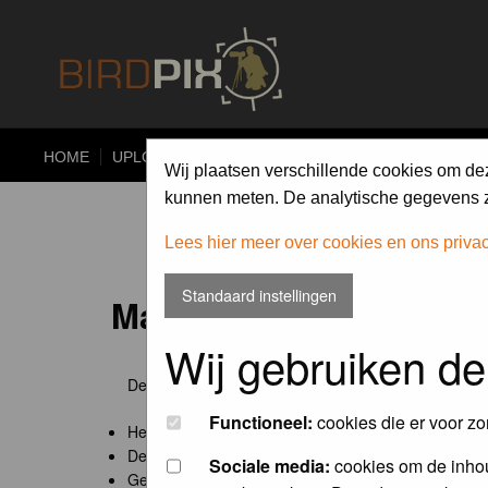
HOME
UPLOAD
ALBUMS
PHOTO COMPETITIONS
Wij plaatsen verschillende cookies om de
kunnen meten. De analytische gegevens zi
Lees hier meer over cookies en ons priva
Standaard instellingen
Maandopdracht 'lentekr
Wij gebruiken de
De maandopdracht van Birdpix is een competitie voo
Functioneel:
cookies die er voor zo
Het onderwerp van de opdracht wordt bepaald door
De community nomineert de winnaar.
Sociale media:
cookies om de inhou
Geregistreerde gebruikers van Birdpix kunnen onde