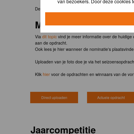
van bezoekers. Door deze cookies t
De winnaar van de maandopdracht 'lentekriebels' o
Meedoen?
Via
dit topic
vind je meer informatie over de huidige
aan de opdracht.
Ook lees je hier wanneer de nominatie's plaatsvind
Uploaden van je foto doe je via het seizoensopdrac
Klik
hier
voor de opdrachten en winnaars van de vor
Direct uploaden
Actuele opdracht
Jaarcompetitie