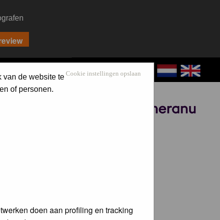
ografen
CONTACT
LOG IN
Cookie instellingen opslaan
k van de website te
en of personen.
Sponsored by
twerken doen aan profiling en tracking