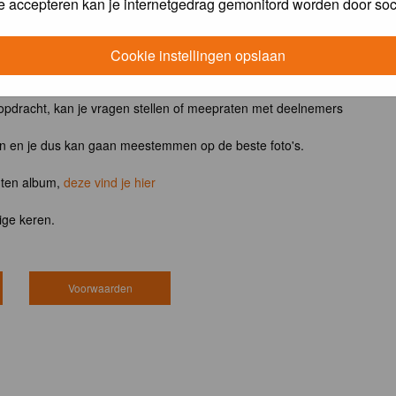
e accepteren kan je internetgedrag gemonitord worden door soc
ntvangt het boek
Vogels van tuin, park en stad
Cookie instellingen opslaan
 opdracht, kan je vragen stellen of meepraten met deelnemers
en en je dus kan gaan meestemmen op de beste foto's.
hten album,
deze vind je hier
ige keren.
Voorwaarden