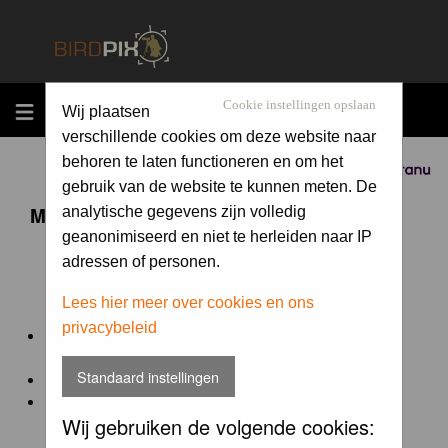
MENU
Cookie instellingen opslaan
Wij plaatsen
verschillende cookies om deze website naar
behoren te laten functioneren en om het
Sponsored by
gebruik van de website te kunnen meten. De
Maandopdracht 'lentekriebels'
analytische gegevens zijn volledig
geanonimiseerd en niet te herleiden naar IP
adressen of personen.
De maandopdracht van Birdpix is een competitie voor
en door de Birdpix fotografen community:
Lees hier meer over cookies en ons
privacybeleid
Het onderwerp van de opdracht wordt bepaald door de
winnaar van de laatste maandopdracht
Standaard instellingen
De community nomineert de winnaar.
Geregistreerde gebruikers van Birdpix kunnen onder
Wij gebruiken de volgende cookies:
deze voorwaarden
deelnemen.