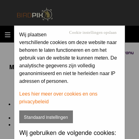
MENU
Cookie instellingen opslaan
Wij plaatsen
verschillende cookies om deze website naar
behoren te laten functioneren en om het
Sponsored by
gebruik van de website te kunnen meten. De
Maandopdracht 'lentekriebels'
analytische gegevens zijn volledig
geanonimiseerd en niet te herleiden naar IP
adressen of personen.
De maandopdracht van Birdpix is een competitie voor
en door de Birdpix fotografen community:
Lees hier meer over cookies en ons
privacybeleid
Het onderwerp van de opdracht wordt bepaald door de
winnaar van de laatste maandopdracht
Standaard instellingen
De community nomineert de winnaar.
Geregistreerde gebruikers van Birdpix kunnen onder
Wij gebruiken de volgende cookies:
deze voorwaarden
deelnemen.