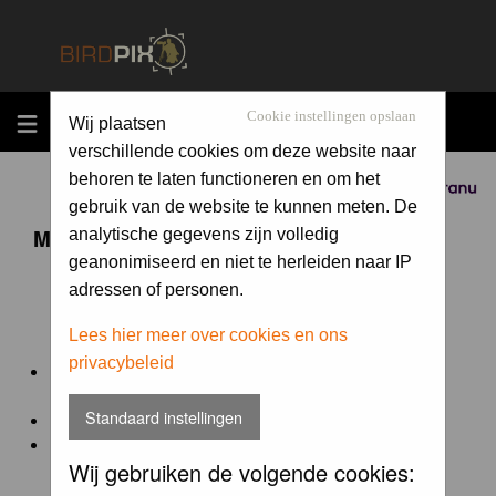
MENU
Cookie instellingen opslaan
Wij plaatsen
verschillende cookies om deze website naar
behoren te laten functioneren en om het
Sponsored by
gebruik van de website te kunnen meten. De
Maandopdracht 'lentekriebels'
analytische gegevens zijn volledig
geanonimiseerd en niet te herleiden naar IP
adressen of personen.
De maandopdracht van Birdpix is een competitie voor
en door de Birdpix fotografen community:
Lees hier meer over cookies en ons
privacybeleid
Het onderwerp van de opdracht wordt bepaald door de
winnaar van de laatste maandopdracht
Standaard instellingen
De community nomineert de winnaar.
Geregistreerde gebruikers van Birdpix kunnen onder
Wij gebruiken de volgende cookies:
deze voorwaarden
deelnemen.