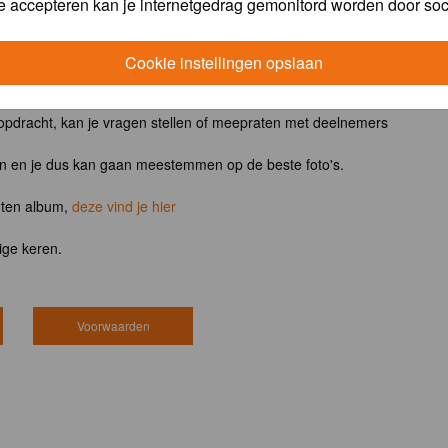
e accepteren kan je internetgedrag gemonitord worden door soc
ntvangt het boek
Vogels van tuin, park en stad
Cookie instellingen opslaan
 opdracht, kan je vragen stellen of meepraten met deelnemers
en en je dus kan gaan meestemmen op de beste foto's.
hten album,
deze vind je hier
ige keren.
Voorwaarden