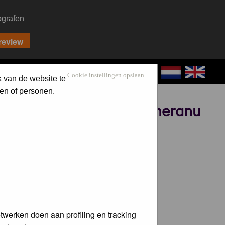
ografen
CONTACT
LOG IN
Cookie instellingen opslaan
k van de website te
en of personen.
Sponsored by
twerken doen aan profiling en tracking