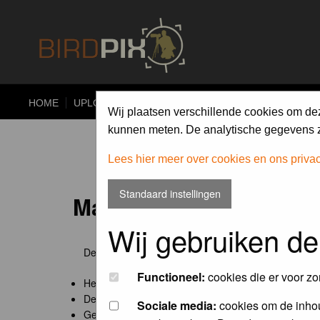
HOME
UPLOAD
ALBUMS
PHOTO COMPETITIONS
Wij plaatsen verschillende cookies om de
kunnen meten. De analytische gegevens zi
Lees hier meer over cookies en ons priva
Standaard instellingen
Maandopdracht 'lentekr
Wij gebruiken de
De maandopdracht van Birdpix is een competitie voo
Functioneel:
cookies die er voor zo
Het onderwerp van de opdracht wordt bepaald door
De community nomineert de winnaar.
Sociale media:
cookies om de inhou
Geregistreerde gebruikers van Birdpix kunnen onde