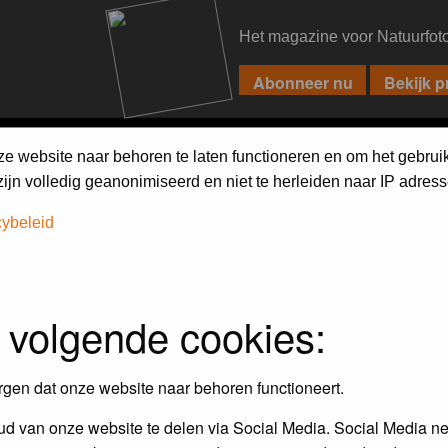
Het magazine voor Natuurfot
PIXPAS
FORUM
MAGAZINE
WEBSHOP
FAQ
SEARCH
ze website naar behoren te laten functioneren en om het gebrui
jn volledig geanonimiseerd en niet te herleiden naar IP adress
cybeleid
iebels'
 volgende cookies:
r en door de Birdpix fotografen community:
rgen dat onze website naar behoren functioneert.
 de winnaar van de laatste maandopdracht
d van onze website te delen via Social Media. Social Media ne
r
deze voorwaarden
deelnemen.