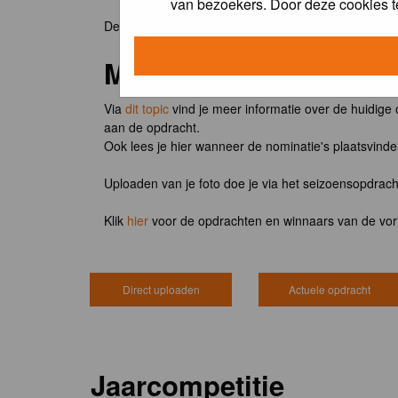
van bezoekers. Door deze cookies t
De winnaar van de maandopdracht 'lentekriebels' o
Meedoen?
Via
dit topic
vind je meer informatie over de huidige
aan de opdracht.
Ook lees je hier wanneer de nominatie's plaatsvind
Uploaden van je foto doe je via het seizoensopdrac
Klik
hier
voor de opdrachten en winnaars van de vor
Direct uploaden
Actuele opdracht
Jaarcompetitie