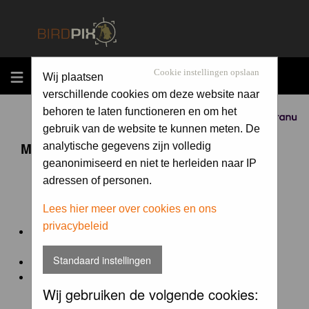
MENU
Cookie instellingen opslaan
Wij plaatsen
verschillende cookies om deze website naar
behoren te laten functioneren en om het
Sponsored by
gebruik van de website te kunnen meten. De
Maandopdracht 'lentekriebels'
analytische gegevens zijn volledig
geanonimiseerd en niet te herleiden naar IP
adressen of personen.
De maandopdracht van Birdpix is een competitie voor
en door de Birdpix fotografen community:
Lees hier meer over cookies en ons
privacybeleid
Het onderwerp van de opdracht wordt bepaald door de
winnaar van de laatste maandopdracht
Standaard instellingen
De community nomineert de winnaar.
Geregistreerde gebruikers van Birdpix kunnen onder
Wij gebruiken de volgende cookies:
deze voorwaarden
deelnemen.