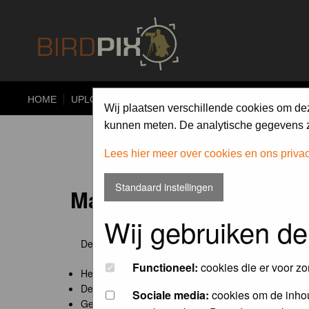
HOME
UPLOAD
ALBUMS
PHOTO COMPETITIONS
Wij plaatsen verschillende cookies om de
kunnen meten. De analytische gegevens zi
Lees hier meer over cookies en ons priva
Standaard instellingen
Maandopdracht 'lentekr
Wij gebruiken de
De maandopdracht van Birdpix is een competitie voo
Functioneel:
cookies die er voor zo
Het onderwerp van de opdracht wordt bepaald door
De community nomineert de winnaar.
Sociale media:
cookies om de inhou
Geregistreerde gebruikers van Birdpix kunnen onde