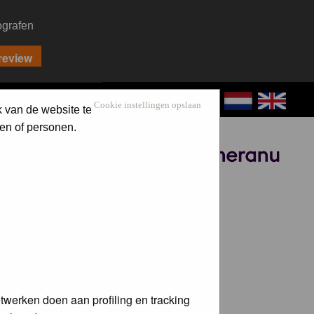
ografen
CONTACT
LOG IN
Cookie instellingen opslaan
k van de website te
en of personen.
Sponsored by
twerken doen aan profiling en tracking