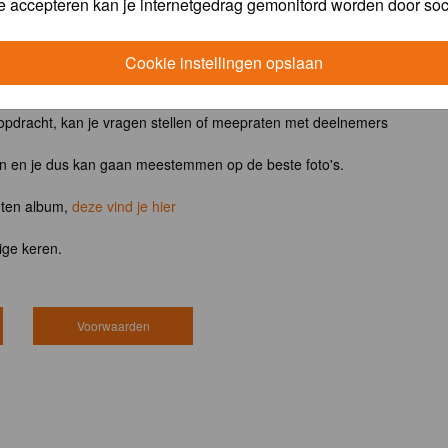
e accepteren kan je internetgedrag gemonitord worden door soc
ntvangt het boek
Vogels van tuin, park en stad
Cookie instellingen opslaan
 opdracht, kan je vragen stellen of meepraten met deelnemers
en en je dus kan gaan meestemmen op de beste foto's.
hten album,
deze vind je hier
ige keren.
Voorwaarden