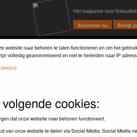
Het magazine voor Natuurfot
PIXPAS
FORUM
MAGAZINE
WEBSHOP
FAQ
SEARCH
ze website naar behoren te laten functioneren en om het gebrui
jn volledig geanonimiseerd en niet te herleiden naar IP adress
cybeleid
iebels'
 volgende cookies:
r en door de Birdpix fotografen community:
rgen dat onze website naar behoren functioneert.
 de winnaar van de laatste maandopdracht
d van onze website te delen via Social Media. Social Media ne
r
deze voorwaarden
deelnemen.