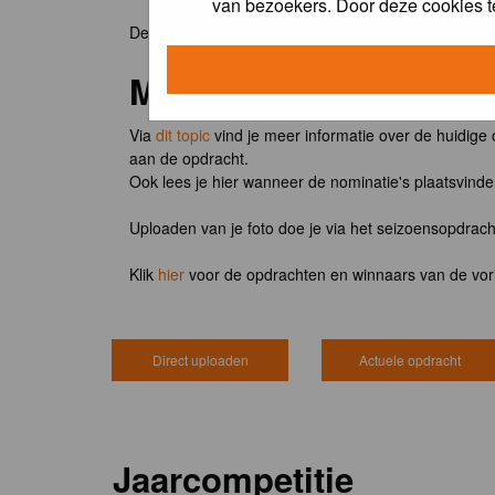
van bezoekers. Door deze cookies t
De winnaar van de maandopdracht 'lentekriebels' o
Meedoen?
Via
dit topic
vind je meer informatie over de huidige
aan de opdracht.
Ook lees je hier wanneer de nominatie's plaatsvind
Uploaden van je foto doe je via het seizoensopdrac
Klik
hier
voor de opdrachten en winnaars van de vor
Direct uploaden
Actuele opdracht
Jaarcompetitie