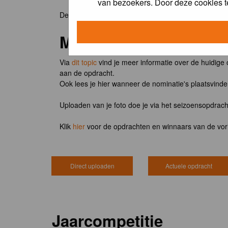
van bezoekers. Door deze cookies t
De winnaar van de maandopdracht 'lentekriebels' o
Meedoen?
Via
dit topic
vind je meer informatie over de huidige
aan de opdracht.
Ook lees je hier wanneer de nominatie's plaatsvind
Uploaden van je foto doe je via het seizoensopdrac
Klik
hier
voor de opdrachten en winnaars van de vor
Direct uploaden
Actuele opdracht
Jaarcompetitie