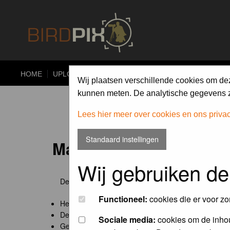
HOME
UPLOAD
ALBUMS
PHOTO COMPETITIONS
Wij plaatsen verschillende cookies om de
kunnen meten. De analytische gegevens zi
Lees hier meer over cookies en ons priva
Standaard instellingen
Maandopdracht 'lentekr
Wij gebruiken de
De maandopdracht van Birdpix is een competitie voo
Functioneel:
cookies die er voor zo
Het onderwerp van de opdracht wordt bepaald door
De community nomineert de winnaar.
Sociale media:
cookies om de inhou
Geregistreerde gebruikers van Birdpix kunnen onde