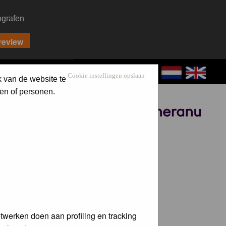
ografen
CONTACT
LOG IN
Cookie instellingen opslaan
k van de website te
en of personen.
Sponsored by
twerken doen aan profiling en tracking