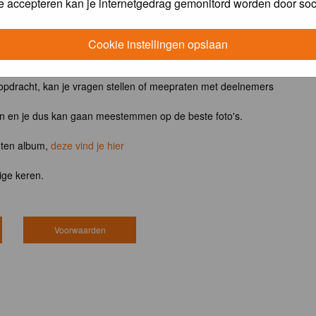
e accepteren kan je internetgedrag gemonitord worden door soc
ntvangt het boek
Vogels van tuin, park en stad
Cookie instellingen opslaan
 opdracht, kan je vragen stellen of meepraten met deelnemers
en en je dus kan gaan meestemmen op de beste foto's.
hten album,
deze vind je hier
ige keren.
Voorwaarden