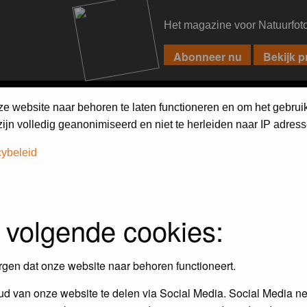
Het magazine voor Natuurfot
PIXPAS
FORUM
MAGAZINE
WEBSHOP
FAQ
SEARCH
ze website naar behoren te laten functioneren en om het gebrui
jn volledig geanonimiseerd en niet te herleiden naar IP adress
cybeleid
iebels'
 volgende cookies:
r en door de Birdpix fotografen community:
rgen dat onze website naar behoren functioneert.
 de winnaar van de laatste maandopdracht
d van onze website te delen via Social Media. Social Media ne
r
deze voorwaarden
deelnemen.