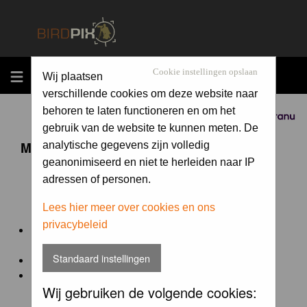
MENU
Cookie instellingen opslaan
Wij plaatsen
verschillende cookies om deze website naar
behoren te laten functioneren en om het
Sponsored by
gebruik van de website te kunnen meten. De
Maandopdracht 'lentekriebels'
analytische gegevens zijn volledig
geanonimiseerd en niet te herleiden naar IP
adressen of personen.
De maandopdracht van Birdpix is een competitie voor
en door de Birdpix fotografen community:
Lees hier meer over cookies en ons
privacybeleid
Het onderwerp van de opdracht wordt bepaald door de
winnaar van de laatste maandopdracht
Standaard instellingen
De community nomineert de winnaar.
Geregistreerde gebruikers van Birdpix kunnen onder
Wij gebruiken de volgende cookies:
deze voorwaarden
deelnemen.