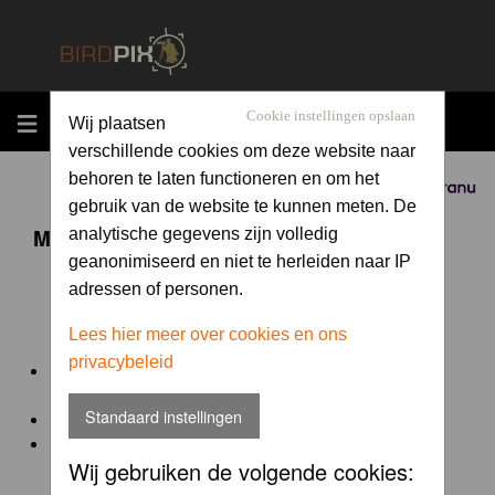
MENU
Cookie instellingen opslaan
Wij plaatsen
verschillende cookies om deze website naar
behoren te laten functioneren en om het
Sponsored by
gebruik van de website te kunnen meten. De
Maandopdracht 'lentekriebels'
analytische gegevens zijn volledig
geanonimiseerd en niet te herleiden naar IP
adressen of personen.
De maandopdracht van Birdpix is een competitie voor
en door de Birdpix fotografen community:
Lees hier meer over cookies en ons
privacybeleid
Het onderwerp van de opdracht wordt bepaald door de
winnaar van de laatste maandopdracht
Standaard instellingen
De community nomineert de winnaar.
Geregistreerde gebruikers van Birdpix kunnen onder
Wij gebruiken de volgende cookies:
deze voorwaarden
deelnemen.