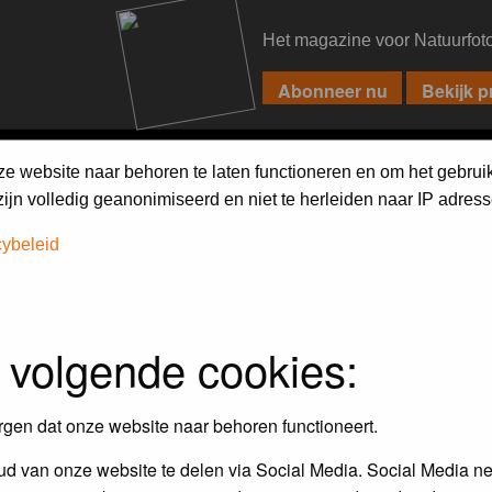
Het magazine voor Natuurfot
PIXPAS
FORUM
MAGAZINE
WEBSHOP
FAQ
SEARCH
ze website naar behoren te laten functioneren en om het gebrui
jn volledig geanonimiseerd en niet te herleiden naar IP adress
cybeleid
iebels'
 volgende cookies:
r en door de Birdpix fotografen community:
rgen dat onze website naar behoren functioneert.
 de winnaar van de laatste maandopdracht
d van onze website te delen via Social Media. Social Media ne
r
deze voorwaarden
deelnemen.