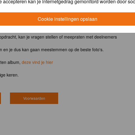
e accepteren kan je internetgedrag gemonitord worden door soc
ntvangt het boek
Vogels van tuin, park en stad
Cookie instellingen opslaan
 opdracht, kan je vragen stellen of meepraten met deelnemers
en en je dus kan gaan meestemmen op de beste foto's.
hten album,
deze vind je hier
ige keren.
Voorwaarden