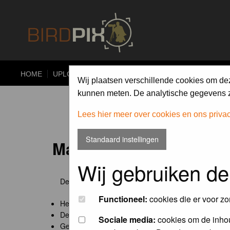
HOME
UPLOAD
ALBUMS
PHOTO COMPETITIONS
Wij plaatsen verschillende cookies om de
kunnen meten. De analytische gegevens zi
Lees hier meer over cookies en ons priva
Standaard instellingen
Maandopdracht 'lentekr
Wij gebruiken de
De maandopdracht van Birdpix is een competitie voo
Functioneel:
cookies die er voor zo
Het onderwerp van de opdracht wordt bepaald door
De community nomineert de winnaar.
Sociale media:
cookies om de inhou
Geregistreerde gebruikers van Birdpix kunnen onde