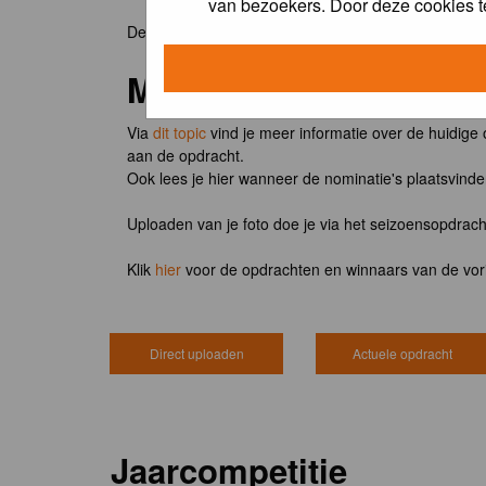
van bezoekers. Door deze cookies t
De winnaar van de maandopdracht 'lentekriebels' o
Meedoen?
Via
dit topic
vind je meer informatie over de huidige
aan de opdracht.
Ook lees je hier wanneer de nominatie's plaatsvind
Uploaden van je foto doe je via het seizoensopdrac
Klik
hier
voor de opdrachten en winnaars van de vor
Direct uploaden
Actuele opdracht
Jaarcompetitie