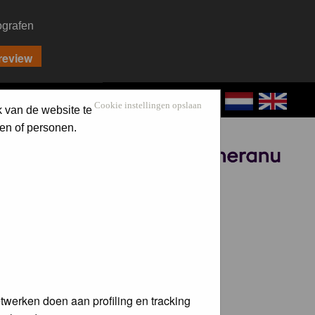
ografen
CONTACT
LOG IN
Cookie instellingen opslaan
k van de website te
en of personen.
Sponsored by
twerken doen aan profiling en tracking