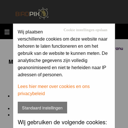
MENU
Cookie instellingen opslaan
Wij plaatsen
verschillende cookies om deze website naar
behoren te laten functioneren en om het
Sponsored by
gebruik van de website te kunnen meten. De
Maandopdracht 'lentekriebels'
analytische gegevens zijn volledig
geanonimiseerd en niet te herleiden naar IP
adressen of personen.
De maandopdracht van Birdpix is een competitie voor
en door de Birdpix fotografen community:
Lees hier meer over cookies en ons
privacybeleid
Het onderwerp van de opdracht wordt bepaald door de
winnaar van de laatste maandopdracht
Standaard instellingen
De community nomineert de winnaar.
Geregistreerde gebruikers van Birdpix kunnen onder
Wij gebruiken de volgende cookies:
deze voorwaarden
deelnemen.