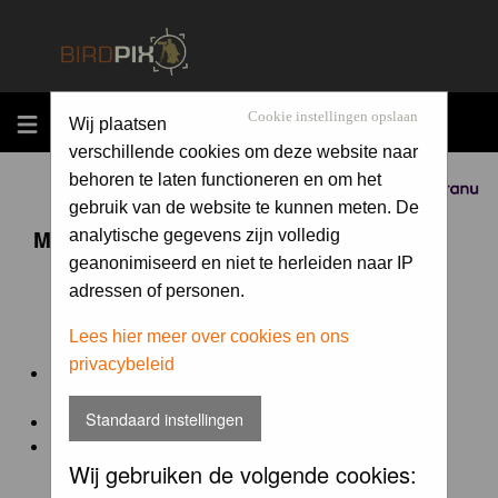
MENU
Cookie instellingen opslaan
Wij plaatsen
verschillende cookies om deze website naar
behoren te laten functioneren en om het
Sponsored by
gebruik van de website te kunnen meten. De
Maandopdracht 'lentekriebels'
analytische gegevens zijn volledig
geanonimiseerd en niet te herleiden naar IP
adressen of personen.
De maandopdracht van Birdpix is een competitie voor
en door de Birdpix fotografen community:
Lees hier meer over cookies en ons
privacybeleid
Het onderwerp van de opdracht wordt bepaald door de
winnaar van de laatste maandopdracht
Standaard instellingen
De community nomineert de winnaar.
Geregistreerde gebruikers van Birdpix kunnen onder
Wij gebruiken de volgende cookies:
deze voorwaarden
deelnemen.