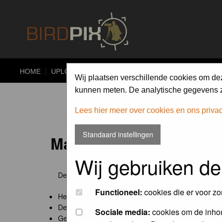
HOME
UPLOAD
ALBUMS
PHOTO COMPETITIONS
Wij plaatsen verschillende cookies om de
kunnen meten. De analytische gegevens zi
Lees hier meer over cookies en ons priva
Standaard instellingen
Maandopdracht 'lentekr
Wij gebruiken de
De maandopdracht van Birdpix is een competitie voo
Functioneel:
cookies die er voor zo
Het onderwerp van de opdracht wordt bepaald door
De community nomineert de winnaar.
Sociale media:
cookies om de inhou
Geregistreerde gebruikers van Birdpix kunnen onde