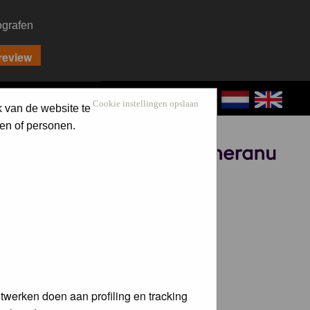
ografen
CONTACT
LOG IN
Cookie instellingen opslaan
k van de website te
en of personen.
Sponsored by
twerken doen aan profiling en tracking