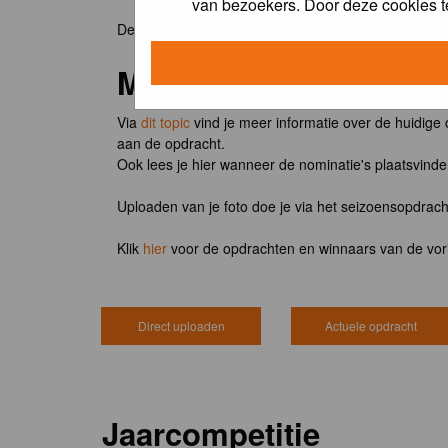
van bezoekers. Door deze cookies t
De winnaar van de maandopdracht 'lentekriebels' o
Meedoen?
Via
dit topic
vind je meer informatie over de huidige
aan de opdracht.
Ook lees je hier wanneer de nominatie's plaatsvind
Uploaden van je foto doe je via het seizoensopdrac
Klik
hier
voor de opdrachten en winnaars van de vor
Direct uploaden
Actuele opdracht
Jaarcompetitie