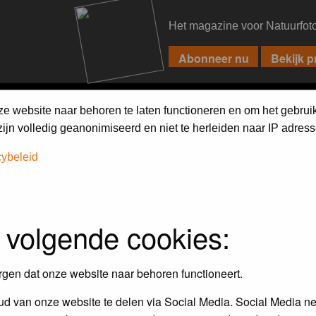
Het magazine voor Natuurfot
PIXPAS
FORUM
MAGAZINE
WEBSHOP
FAQ
SEARCH
ze website naar behoren te laten functioneren en om het gebrui
jn volledig geanonimiseerd en niet te herleiden naar IP adress
cybeleid
iebels'
 volgende cookies:
r en door de Birdpix fotografen community:
rgen dat onze website naar behoren functioneert.
 de winnaar van de laatste maandopdracht
d van onze website te delen via Social Media. Social Media ne
r
deze voorwaarden
deelnemen.