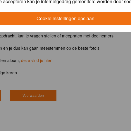
e accepteren kan je internetgedrag gemonitord worden door soc
ntvangt het boek
Vogels van tuin, park en stad
Cookie instellingen opslaan
 opdracht, kan je vragen stellen of meepraten met deelnemers
en en je dus kan gaan meestemmen op de beste foto's.
hten album,
deze vind je hier
ige keren.
Voorwaarden