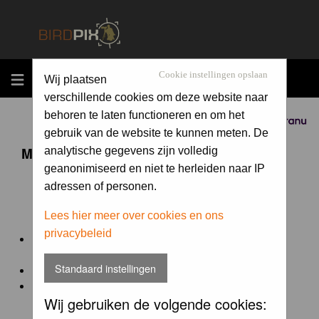
MENU
Cookie instellingen opslaan
Wij plaatsen
verschillende cookies om deze website naar
behoren te laten functioneren en om het
Sponsored by
gebruik van de website te kunnen meten. De
Maandopdracht 'lentekriebels'
analytische gegevens zijn volledig
geanonimiseerd en niet te herleiden naar IP
adressen of personen.
De maandopdracht van Birdpix is een competitie voor
en door de Birdpix fotografen community:
Lees hier meer over cookies en ons
privacybeleid
Het onderwerp van de opdracht wordt bepaald door de
winnaar van de laatste maandopdracht
Standaard instellingen
De community nomineert de winnaar.
Geregistreerde gebruikers van Birdpix kunnen onder
Wij gebruiken de volgende cookies:
deze voorwaarden
deelnemen.