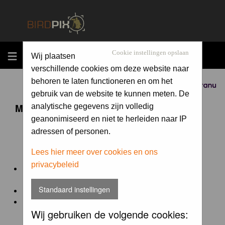
MENU
Cookie instellingen opslaan
Wij plaatsen
verschillende cookies om deze website naar
behoren te laten functioneren en om het
Sponsored by
gebruik van de website te kunnen meten. De
Maandopdracht 'lentekriebels'
analytische gegevens zijn volledig
geanonimiseerd en niet te herleiden naar IP
adressen of personen.
De maandopdracht van Birdpix is een competitie voor
en door de Birdpix fotografen community:
Lees hier meer over cookies en ons
privacybeleid
Het onderwerp van de opdracht wordt bepaald door de
winnaar van de laatste maandopdracht
Standaard instellingen
De community nomineert de winnaar.
Geregistreerde gebruikers van Birdpix kunnen onder
Wij gebruiken de volgende cookies:
deze voorwaarden
deelnemen.