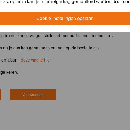
e accepteren kan je internetgedrag gemonitord worden door soc
ntvangt het boek
Vogels van tuin, park en stad
Cookie instellingen opslaan
 opdracht, kan je vragen stellen of meepraten met deelnemers
en en je dus kan gaan meestemmen op de beste foto's.
hten album,
deze vind je hier
ige keren.
Voorwaarden