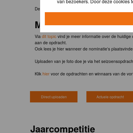
van bezoekers. Door deze cookies t
De winnaar van de maandopdracht 'lentekriebels' o
Meedoen?
Via
dit topic
vind je meer informatie over de huidige
aan de opdracht.
Ook lees je hier wanneer de nominatie's plaatsvind
Uploaden van je foto doe je via het seizoensopdrac
Klik
hier
voor de opdrachten en winnaars van de vor
Direct uploaden
Actuele opdracht
Jaarcompetitie