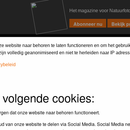
Het magazine voor Natuurfot
PIXPAS
FORUM
MAGAZINE
WEBSHOP
FAQ
SEARCH
ze website naar behoren te laten functioneren en om het gebrui
jn volledig geanonimiseerd en niet te herleiden naar IP adress
cybeleid
iebels'
 volgende cookies:
r en door de Birdpix fotografen community:
rgen dat onze website naar behoren functioneert.
 de winnaar van de laatste maandopdracht
d van onze website te delen via Social Media. Social Media ne
r
deze voorwaarden
deelnemen.