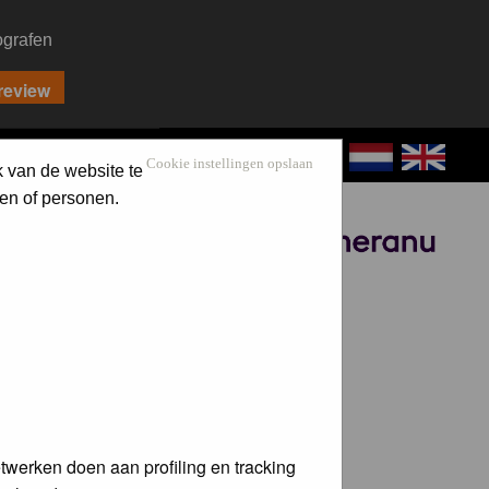
ografen
CONTACT
LOG IN
Cookie instellingen opslaan
k van de website te
en of personen.
Sponsored by
twerken doen aan profiling en tracking