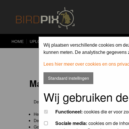
HOME
UPLOAD
ALBUMS
PHOTO COMPETITIONS
Wij plaatsen verschillende cookies om de
kunnen meten. De analytische gegevens zi
Lees hier meer over cookies en ons priva
Standaard instellingen
Maandopdracht 'lentekr
Wij gebruiken de
De maandopdracht van Birdpix is een competitie voo
Functioneel:
cookies die er voor zo
Het onderwerp van de opdracht wordt bepaald door
De community nomineert de winnaar.
Sociale media:
cookies om de inhou
Geregistreerde gebruikers van Birdpix kunnen onde