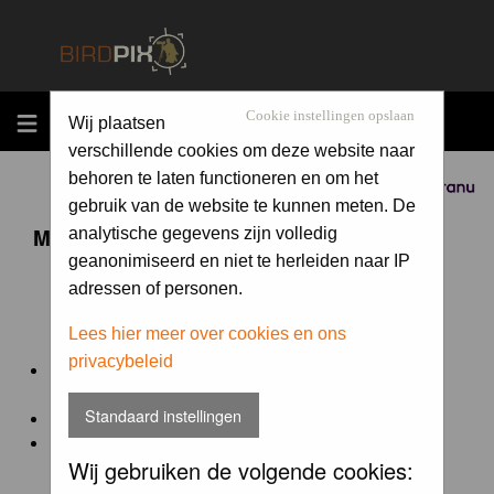
MENU
Cookie instellingen opslaan
Wij plaatsen
verschillende cookies om deze website naar
behoren te laten functioneren en om het
Sponsored by
gebruik van de website te kunnen meten. De
Maandopdracht 'lentekriebels'
analytische gegevens zijn volledig
geanonimiseerd en niet te herleiden naar IP
adressen of personen.
De maandopdracht van Birdpix is een competitie voor
en door de Birdpix fotografen community:
Lees hier meer over cookies en ons
privacybeleid
Het onderwerp van de opdracht wordt bepaald door de
winnaar van de laatste maandopdracht
Standaard instellingen
De community nomineert de winnaar.
Geregistreerde gebruikers van Birdpix kunnen onder
Wij gebruiken de volgende cookies:
deze voorwaarden
deelnemen.