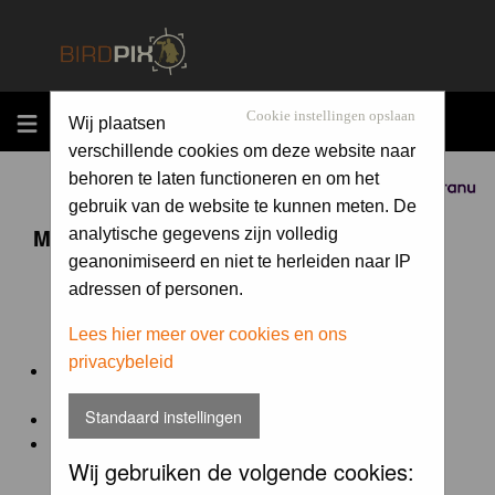
MENU
Cookie instellingen opslaan
Wij plaatsen
verschillende cookies om deze website naar
behoren te laten functioneren en om het
Sponsored by
gebruik van de website te kunnen meten. De
Maandopdracht 'lentekriebels'
analytische gegevens zijn volledig
geanonimiseerd en niet te herleiden naar IP
adressen of personen.
De maandopdracht van Birdpix is een competitie voor
en door de Birdpix fotografen community:
Lees hier meer over cookies en ons
privacybeleid
Het onderwerp van de opdracht wordt bepaald door de
winnaar van de laatste maandopdracht
Standaard instellingen
De community nomineert de winnaar.
Geregistreerde gebruikers van Birdpix kunnen onder
Wij gebruiken de volgende cookies:
deze voorwaarden
deelnemen.