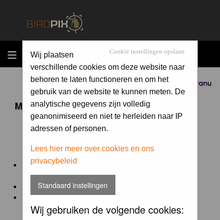
MENU
Cookie instellingen opslaan
Wij plaatsen
verschillende cookies om deze website naar
behoren te laten functioneren en om het
Sponsored by
gebruik van de website te kunnen meten. De
Maandopdracht 'lentekriebels'
analytische gegevens zijn volledig
geanonimiseerd en niet te herleiden naar IP
adressen of personen.
De maandopdracht van Birdpix is een competitie voor
en door de Birdpix fotografen community:
Lees hier meer over cookies en ons
privacybeleid
Het onderwerp van de opdracht wordt bepaald door de
winnaar van de laatste maandopdracht
Standaard instellingen
De community nomineert de winnaar.
Geregistreerde gebruikers van Birdpix kunnen onder
Wij gebruiken de volgende cookies:
deze voorwaarden
deelnemen.