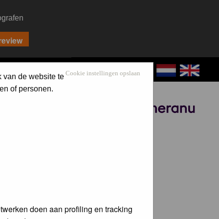
ografen
CONTACT
LOG IN
Cookie instellingen opslaan
k van de website te
en of personen.
Sponsored by
twerken doen aan profiling en tracking