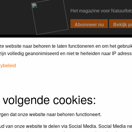
Het magazine voor Natuurfot
PIXPAS
FORUM
MAGAZINE
WEBSHOP
FAQ
SEARCH
ze website naar behoren te laten functioneren en om het gebrui
jn volledig geanonimiseerd en niet te herleiden naar IP adress
cybeleid
iebels'
 volgende cookies:
r en door de Birdpix fotografen community:
rgen dat onze website naar behoren functioneert.
 de winnaar van de laatste maandopdracht
d van onze website te delen via Social Media. Social Media ne
r
deze voorwaarden
deelnemen.