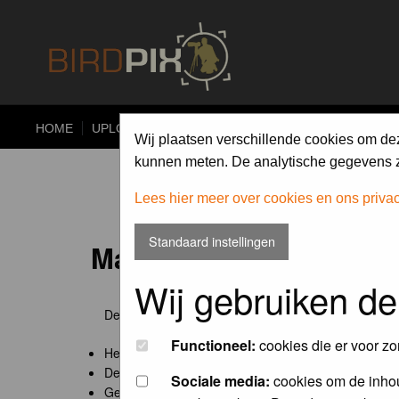
HOME
UPLOAD
ALBUMS
PHOTO COMPETITIONS
Wij plaatsen verschillende cookies om de
kunnen meten. De analytische gegevens zi
Lees hier meer over cookies en ons priva
Standaard instellingen
Maandopdracht 'lentekr
Wij gebruiken de
De maandopdracht van Birdpix is een competitie voo
Functioneel:
cookies die er voor zo
Het onderwerp van de opdracht wordt bepaald door
De community nomineert de winnaar.
Sociale media:
cookies om de inhou
Geregistreerde gebruikers van Birdpix kunnen onde