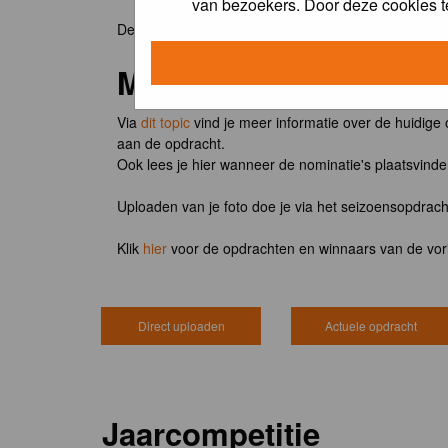
van bezoekers. Door deze cookies t
De winnaar van de maandopdracht 'lentekriebels' o
Meedoen?
Via
dit topic
vind je meer informatie over de huidige
aan de opdracht.
Ook lees je hier wanneer de nominatie's plaatsvind
Uploaden van je foto doe je via het seizoensopdrac
Klik
hier
voor de opdrachten en winnaars van de vor
Direct uploaden
Actuele opdracht
Jaarcompetitie