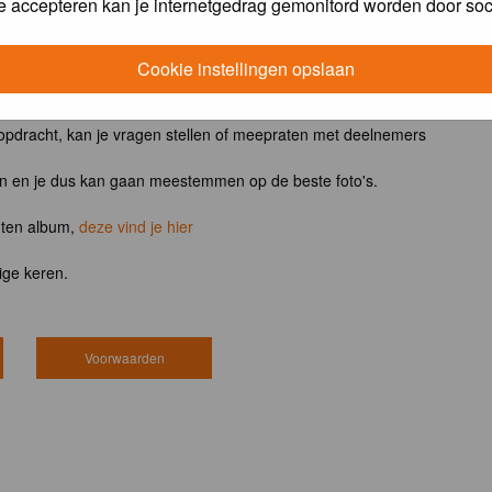
e accepteren kan je internetgedrag gemonitord worden door soc
ntvangt het boek
Vogels van tuin, park en stad
Cookie instellingen opslaan
 opdracht, kan je vragen stellen of meepraten met deelnemers
en en je dus kan gaan meestemmen op de beste foto's.
hten album,
deze vind je hier
ige keren.
Voorwaarden