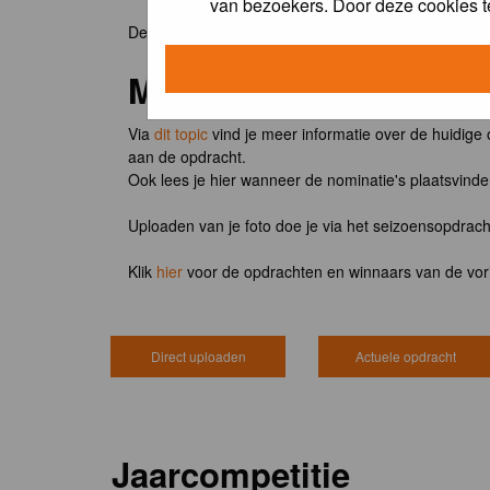
van bezoekers. Door deze cookies t
De winnaar van de maandopdracht 'lentekriebels' o
Meedoen?
Via
dit topic
vind je meer informatie over de huidige
aan de opdracht.
Ook lees je hier wanneer de nominatie's plaatsvind
Uploaden van je foto doe je via het seizoensopdrac
Klik
hier
voor de opdrachten en winnaars van de vor
Direct uploaden
Actuele opdracht
Jaarcompetitie