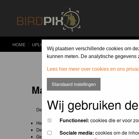
HOME
UPLOAD
ALBUMS
PHOTO COMPETITIONS
Wij plaatsen verschillende cookies om de
kunnen meten. De analytische gegevens zi
Lees hier meer over cookies en ons priva
Standaard instellingen
Maandopdracht 'lentekr
Wij gebruiken de
De maandopdracht van Birdpix is een competitie voo
Functioneel:
cookies die er voor zo
Het onderwerp van de opdracht wordt bepaald door
De community nomineert de winnaar.
Sociale media:
cookies om de inhou
Geregistreerde gebruikers van Birdpix kunnen onde