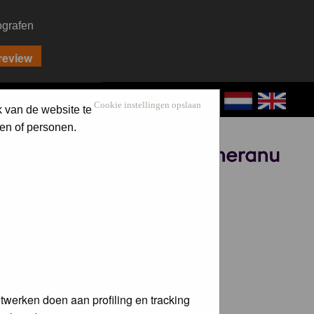
ografen
CONTACT
LOG IN
Cookie instellingen opslaan
k van de website te
en of personen.
Sponsored by
twerken doen aan profiling en tracking