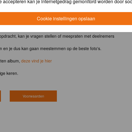
e accepteren kan je internetgedrag gemonitord worden door soc
ntvangt het boek
Vogels van tuin, park en stad
Cookie instellingen opslaan
 opdracht, kan je vragen stellen of meepraten met deelnemers
en en je dus kan gaan meestemmen op de beste foto's.
hten album,
deze vind je hier
ige keren.
Voorwaarden