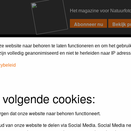
Het magazine voor Natuurfot
PIXPAS
FORUM
MAGAZINE
WEBSHOP
FAQ
SEARCH
ze website naar behoren te laten functioneren en om het gebrui
jn volledig geanonimiseerd en niet te herleiden naar IP adress
cybeleid
iebels'
 volgende cookies:
r en door de Birdpix fotografen community:
rgen dat onze website naar behoren functioneert.
 de winnaar van de laatste maandopdracht
d van onze website te delen via Social Media. Social Media ne
r
deze voorwaarden
deelnemen.