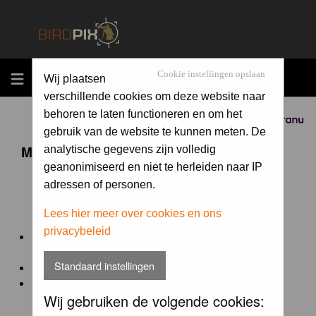
MENU
Cookie instellingen opslaan
Wij plaatsen
verschillende cookies om deze website naar
behoren te laten functioneren en om het
Sponsored by
gebruik van de website te kunnen meten. De
Maandopdracht 'lentekriebels'
analytische gegevens zijn volledig
geanonimiseerd en niet te herleiden naar IP
adressen of personen.
De maandopdracht van Birdpix is een competitie voor
en door de Birdpix fotografen community:
Lees hier meer over cookies en ons
privacybeleid
Het onderwerp van de opdracht wordt bepaald door de
winnaar van de laatste maandopdracht
Standaard instellingen
De community nomineert de winnaar.
Geregistreerde gebruikers van Birdpix kunnen onder
Wij gebruiken de volgende cookies:
deze voorwaarden
deelnemen.