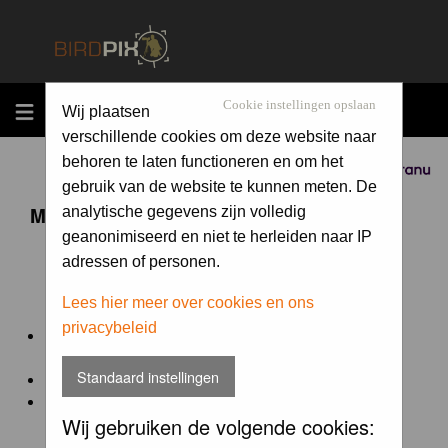
MENU
Cookie instellingen opslaan
Wij plaatsen
verschillende cookies om deze website naar
behoren te laten functioneren en om het
Sponsored by
gebruik van de website te kunnen meten. De
Maandopdracht 'lentekriebels'
analytische gegevens zijn volledig
geanonimiseerd en niet te herleiden naar IP
adressen of personen.
De maandopdracht van Birdpix is een competitie voor
en door de Birdpix fotografen community:
Lees hier meer over cookies en ons
privacybeleid
Het onderwerp van de opdracht wordt bepaald door de
winnaar van de laatste maandopdracht
Standaard instellingen
De community nomineert de winnaar.
Geregistreerde gebruikers van Birdpix kunnen onder
Wij gebruiken de volgende cookies:
deze voorwaarden
deelnemen.