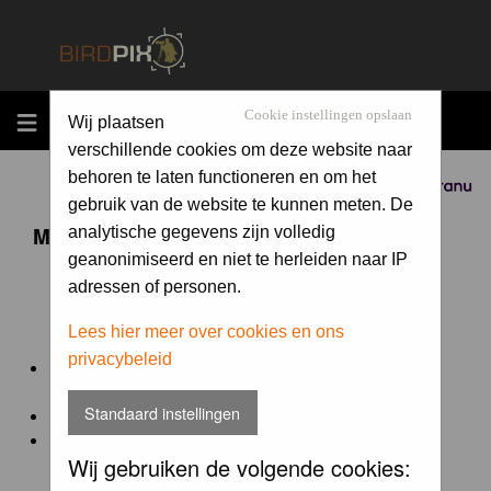
MENU
Cookie instellingen opslaan
Wij plaatsen
verschillende cookies om deze website naar
behoren te laten functioneren en om het
Sponsored by
gebruik van de website te kunnen meten. De
Maandopdracht 'lentekriebels'
analytische gegevens zijn volledig
geanonimiseerd en niet te herleiden naar IP
adressen of personen.
De maandopdracht van Birdpix is een competitie voor
en door de Birdpix fotografen community:
Lees hier meer over cookies en ons
privacybeleid
Het onderwerp van de opdracht wordt bepaald door de
winnaar van de laatste maandopdracht
Standaard instellingen
De community nomineert de winnaar.
Geregistreerde gebruikers van Birdpix kunnen onder
Wij gebruiken de volgende cookies:
deze voorwaarden
deelnemen.