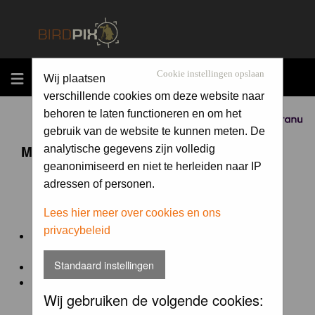
MENU
Cookie instellingen opslaan
Wij plaatsen
verschillende cookies om deze website naar
behoren te laten functioneren en om het
Sponsored by
gebruik van de website te kunnen meten. De
Maandopdracht 'lentekriebels'
analytische gegevens zijn volledig
geanonimiseerd en niet te herleiden naar IP
adressen of personen.
De maandopdracht van Birdpix is een competitie voor
en door de Birdpix fotografen community:
Lees hier meer over cookies en ons
privacybeleid
Het onderwerp van de opdracht wordt bepaald door de
winnaar van de laatste maandopdracht
Standaard instellingen
De community nomineert de winnaar.
Geregistreerde gebruikers van Birdpix kunnen onder
Wij gebruiken de volgende cookies:
deze voorwaarden
deelnemen.