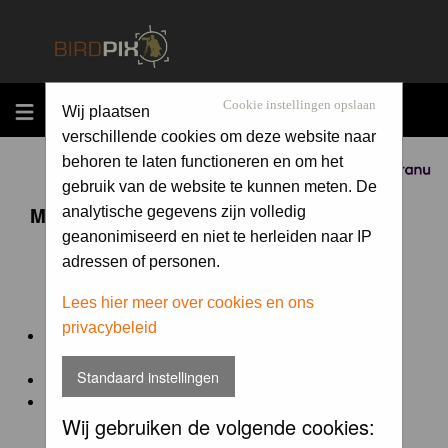
MENU
Cookie instellingen opslaan
Wij plaatsen
verschillende cookies om deze website naar
behoren te laten functioneren en om het
Sponsored by
gebruik van de website te kunnen meten. De
Maandopdracht 'lentekriebels'
analytische gegevens zijn volledig
geanonimiseerd en niet te herleiden naar IP
adressen of personen.
De maandopdracht van Birdpix is een competitie voor
en door de Birdpix fotografen community:
Lees hier meer over cookies en ons
privacybeleid
Het onderwerp van de opdracht wordt bepaald door de
winnaar van de laatste maandopdracht
Standaard instellingen
De community nomineert de winnaar.
Geregistreerde gebruikers van Birdpix kunnen onder
Wij gebruiken de volgende cookies:
deze voorwaarden
deelnemen.